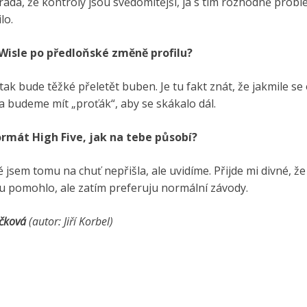
 ráda, že kontroly jsou svědomitější, já s tím rozhodně pro
lo.
Wisle po předloňské změně profilu?
ak bude těžké přeletět buben. Je tu fakt znát, že jakmile se ot
ra budeme mít „proťák“, aby se skákalo dál.
ormát High Five, jak na tebe působí?
 jsem tomu na chuť nepřišla, ale uvidíme. Přijde mi divné, ž
lu pomohlo, ale zatím preferuju normální závody.
áčková
(autor: Jiří Korbel)