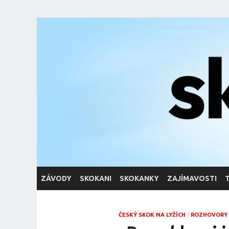
skoky.net
skoky na lyžích
ZÁVODY
SKOKANI
SKOKANKY
ZAJÍMAVOSTI
ČESKÝ SKOK NA LYŽÍCH
/
ROZHOVORY