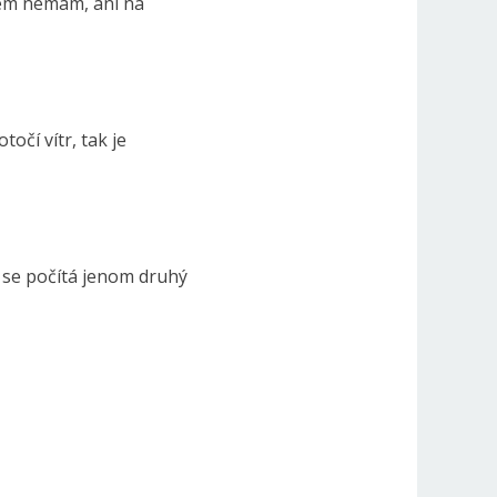
blém nemám, ani na
očí vítr, tak je
e se počítá jenom druhý