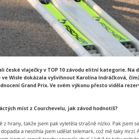
li české vlaječky v TOP 10 závodu elitní kategorie. Na 
e Wisłe dokázala vyšvihnout Karolína Indráčková, čímž
odnocení Grand Prix. Ve svém výkonu přesto viděla rezer
áctých míst z Courchevelu, jak závod hodnotíš?
ě z hrany, takže jsem pak vyletěla strašně nízko. Pak jsem s
dopadla a nestihla jsem udělat telemark, což mě taky mrzí. A