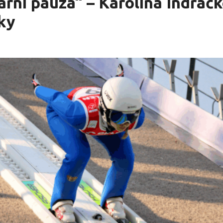
rní pauza“ – Karolína Indráčk
tky