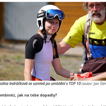
rolína Indráčková se usmívá po umístění v TOP 10
(autor: Jan Ště
ombinéz, jak na tebe dopadly?