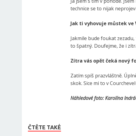
Já jsem s tím v pohodě. Jsem
technice se to nijak neprojevi
Jak ti vyhovuje můstek ve 
Jakmile bude foukat zezadu, t
to špatný. Doufejme, že i zít
Zítra vás opět čeká nový f
Zatím spíš prazvláštně. Úplně
skok. Sice mi to v Courcheve
Náhledové foto: Karolína Indr
ČTĚTE TAKÉ