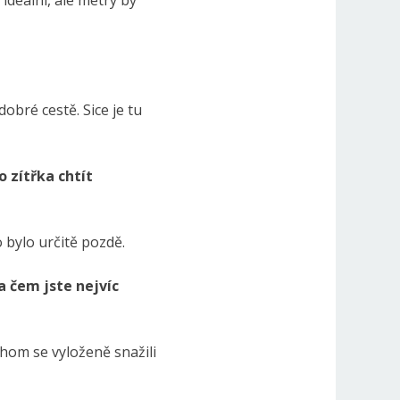
ideální, ale metry by
obré cestě. Sice je tu
o zítřka chtít
o bylo určitě pozdě.
a čem jste nejvíc
chom se vyloženě snažili