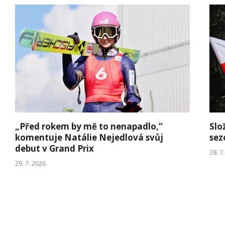
„Před rokem by mě to nenapadlo,“
Slo
komentuje Natálie Nejedlová svůj
sez
debut v Grand Prix
28. 7
29. 7. 2026