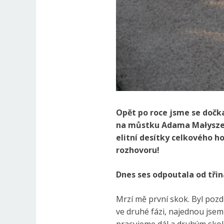
Opět po roce jsme se dočka
na můstku Adama Małysze v
elitní desítky celkového h
rozhovoru!
Dnes ses odpoutala od třin
Mrzí mě první skok. Byl pozd
ve druhé fázi, najednou jsem 