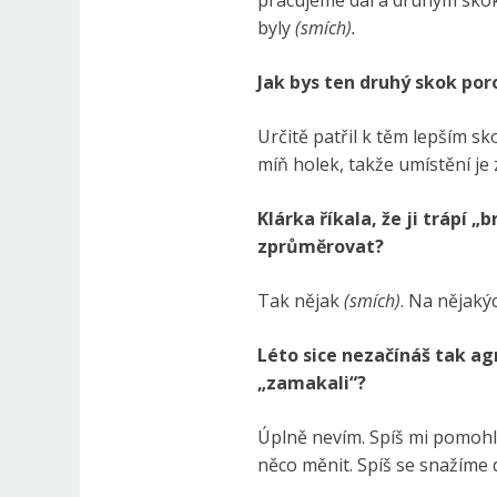
pracujeme dál a druhým skoke
byly
(smích).
Jak bys ten druhý skok po
Určitě patřil k těm lepším sk
míň holek, takže umístění je z
Klárka říkala, že ji trápí 
zprůměrovat?
Tak nějak
(smích)
. Na nějakýc
Léto sice nezačínáš tak agr
„zamakali“?
Úplně nevím. Spíš mi pomohla 
něco měnit. Spíš se snažíme dě