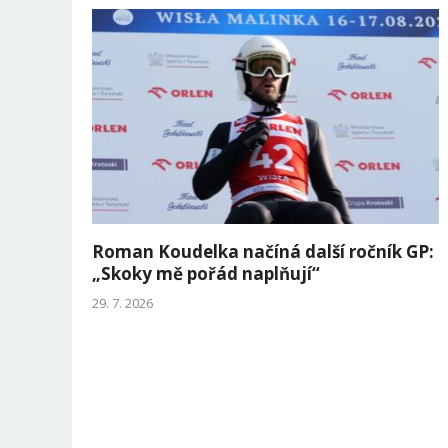
Roman Koudelka načíná další ročník GP:
„Skoky mě pořád naplňují“
29. 7. 2026