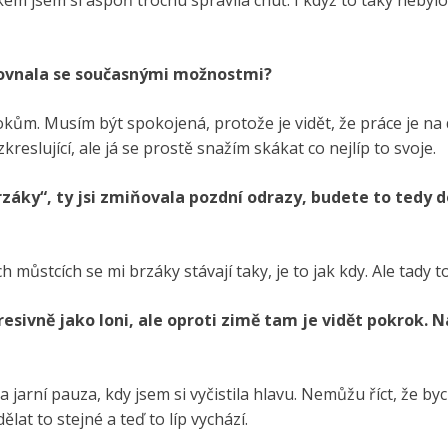
m jsem si aspoň trochu spravila chuť. I když to taky nebylo 
rovnala se současnými možnostmi?
okům. Musím být spokojená, protože je vidět, že práce je na d
kreslující, ale já se prostě snažím skákat co nejlíp to svoje.
„brzáky“, ty jsi zmiňovala pozdní odrazy, budete to tedy d
h můstcích se mi brzáky stávají taky, je to jak kdy. Ale tady t
esivně jako loni, ale oproti zimě tam je vidět pokrok. N
jarní pauza, kdy jsem si vyčistila hlavu. Nemůžu říct, že by
lat to stejné a teď to líp vychází.