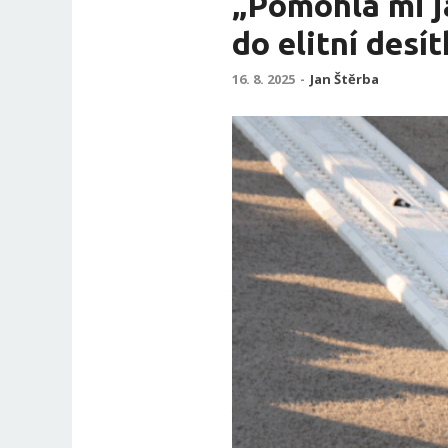
„Pomohla mi ja
do elitní desí
16. 8. 2025
-
Jan Štěrba