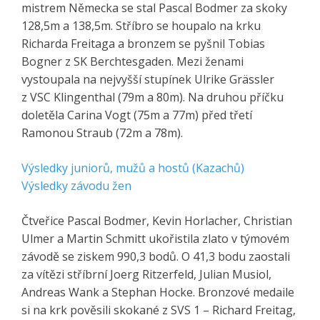
mistrem Německa se stal Pascal Bodmer za skoky
128,5m a 138,5m. Stříbro se houpalo na krku
Richarda Freitaga a bronzem se pyšnil Tobias
Bogner z SK Berchtesgaden. Mezi ženami
vystoupala na nejvyšší stupínek Ulrike Grässler
z VSC Klingenthal (79m a 80m). Na druhou příčku
doletěla Carina Vogt (75m a 77m) před třetí
Ramonou Straub (72m a 78m).
Výsledky juniorů, mužů a hostů (Kazachů)
Výsledky závodu žen
Čtveřice Pascal Bodmer, Kevin Horlacher, Christian
Ulmer a Martin Schmitt ukořistila zlato v týmovém
závodě se ziskem 990,3 bodů. O 41,3 bodu zaostali
za vítězi stříbrní Joerg Ritzerfeld, Julian Musiol,
Andreas Wank a Stephan Hocke. Bronzové medaile
si na krk pověsili skokané z SVS 1 – Richard Freitag,