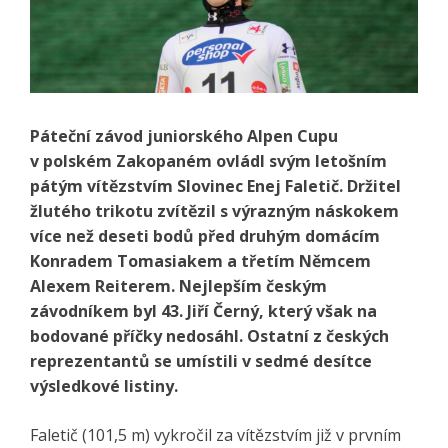
Páteční závod juniorského Alpen Cupu
v polském Zakopaném ovládl svým letošním
pátým vítězstvím Slovinec Enej Faletič. Držitel
žlutého trikotu zvítězil s výrazným náskokem
více než deseti bodů před druhým domácím
Konradem Tomasiakem a třetím Němcem
Alexem Reiterem. Nejlepším českým
závodníkem byl 43. Jiří Černý, který však na
bodované příčky nedosáhl. Ostatní z českých
reprezentantů se umístili v sedmé desítce
výsledkové listiny.
Faletič (101,5 m) vykročil za vítězstvím již v prvním