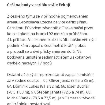
Češi na body v seriálu stále čekají
Z českého týmu se v příhodně pojmenovaném
areálu Bronisława Czecha nejvíce dařilo Jiřímu
Černému. Původem závodník z Oseka načal první
kolo skokem na hranici 92 metrů a průběžnou
41. příčkou. Ve druhém kole i kvůli slabším větrným
podmínkám zapsal o šest metrů kratší pokus
a propadl se o dvě příčky směrem dolů. Na
bodovaná umístění sedmnáctiletému skokanovi
chybělo necelých 17 bodů.
Ostatní z českých reprezentantů zapsali umístění
až v sedmé desítce – 62. Oliver Janda (84,5 a 85 m),
64. Dominik Lukeš (81 a 82 m), 66. Josef Buchar
(78,5 a 80 m), 67. Štěpán Janata (72,5 a 74 m), 68.
Michal Vaněk (78,5 a 72,5 m). Jan Ošmera v závodě
ani tréninku nestartoval.