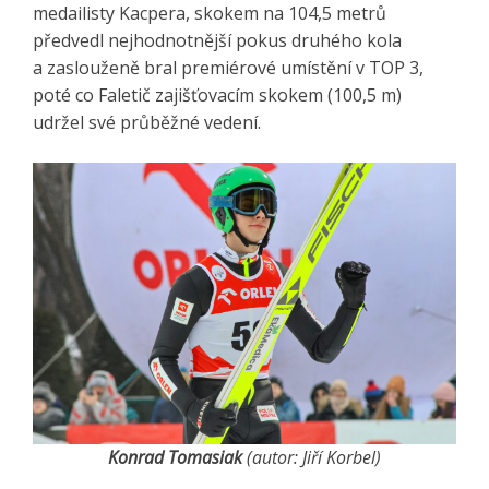
medailisty Kacpera, skokem na 104,5 metrů
předvedl nejhodnotnější pokus druhého kola
a zaslouženě bral premiérové umístění v TOP 3,
poté co Faletič zajišťovacím skokem (100,5 m)
udržel své průběžné vedení.
Konrad Tomasiak
(autor: Jiří Korbel)