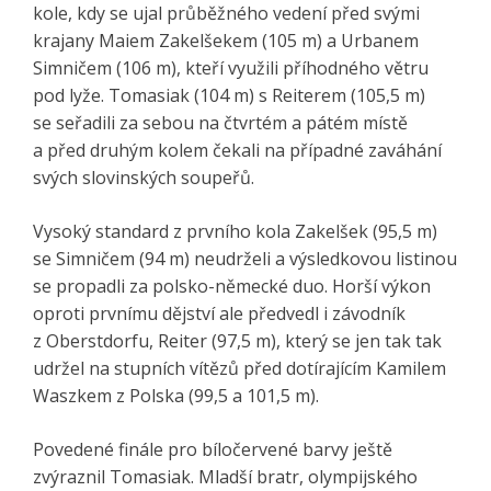
kole, kdy se ujal průběžného vedení před svými
krajany Maiem Zakelšekem (105 m) a Urbanem
Simničem (106 m), kteří využili příhodného větru
pod lyže. Tomasiak (104 m) s Reiterem (105,5 m)
se seřadili za sebou na čtvrtém a pátém místě
a před druhým kolem čekali na případné zaváhání
svých slovinských soupeřů.
Vysoký standard z prvního kola Zakelšek (95,5 m)
se Simničem (94 m) neudrželi a výsledkovou listinou
se propadli za polsko-německé duo. Horší výkon
oproti prvnímu dějství ale předvedl i závodník
z Oberstdorfu, Reiter (97,5 m), který se jen tak tak
udržel na stupních vítězů před dotírajícím Kamilem
Waszkem z Polska (99,5 a 101,5 m).
Povedené finále pro bíločervené barvy ještě
zvýraznil Tomasiak. Mladší bratr, olympijského