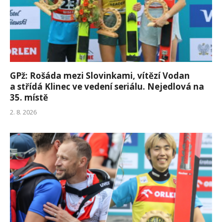
GPž: Rošáda mezi Slovinkami, vítězí Vodan
a střídá Klinec ve vedení seriálu. Nejedlová na
35. místě
2. 8. 2026