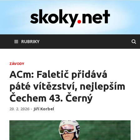
skoky.net
skoky na lyžích
RUBRIKY
ZÁVODY
ACm: Faletič přidává
páté vítězství, nejlepším
Čechem 43. Černý
20. 2. 2026
-
Jiří Korbel