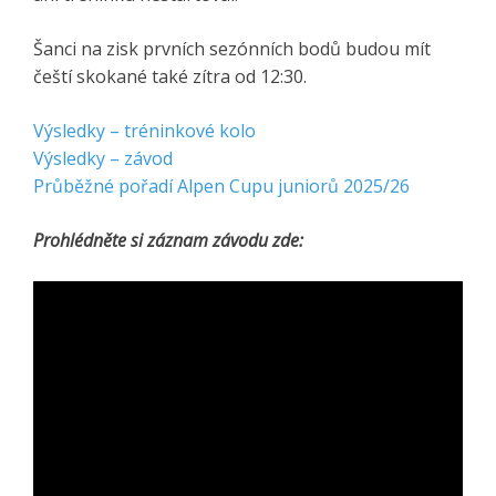
Šanci na zisk prvních sezónních bodů budou mít
čeští skokané také zítra od 12:30.
Výsledky – tréninkové kolo
Výsledky – závod
Průběžné pořadí Alpen Cupu juniorů 2025/26
Prohlédněte si záznam závodu zde: