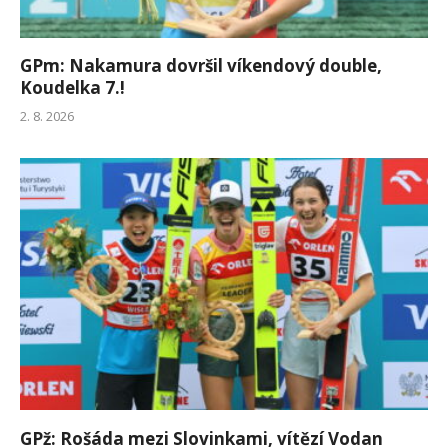
GPm: Nakamura dovršil víkendový double,
Koudelka 7.!
2. 8. 2026
GPž: Rošáda mezi Slovinkami, vítězí Vodan