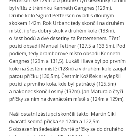
Pettersen se 129m a o pouhé čtyři desetinky za ním
byl vítěz z tréninku Kenneth Gangnes (129m).
Druhé kolo Sigurd Pettersen ovládl s dlouhým
skokem 142m. Rok Urbanc tedy skončil na druhém
místě, i přes dobrý skok v druhém kole (133m),
o šest bodů a dvě desetiny za Pettersenem. Třetí
pozici obsadil Manuel Fettner (127,5 a 133,5m). Pod
podiem, tedy bramborové místo obsadil Kenneth
Gangnes (129m a 131,5). Lukáš Hlava byl po prvním
kole na šestém místě (128m) a v druhém kole zaujal
pátou příčku (130,5m). Čestmír Kožíšek si vylepšil
pozici z prvního kola, kde byl patnáctý (125,5m)
a nakonec skončil osmý (132m). Jan Matura o čtyři
příčky za ním na dvanáctém místě s (124m a 129m).
Naši ostatní zástupci skončili takto: Martin Cikl
dvacátá sedmá příčka se 124m a 122,5m.
S obsazením šedesáté čtvrté příčky se do druhého