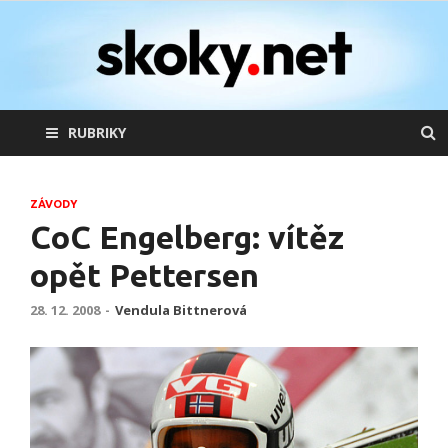
skoky.net
skoky na lyžích
RUBRIKY
ZÁVODY
CoC Engelberg: vítěz
opět Pettersen
28. 12. 2008
-
Vendula Bittnerová