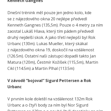
Kenneth Gangnes
Dnešní trénink měl pouze jen jedno kolo, kde
se z nájezdového okna 20 nejlépe předvedl
Kenneth Gangnes (135,5m). Pouze o 4 metry za ním
zaostal Lukáš Hlava, který tím pádem předvedl
druhý nejdelší skok. A jako třetí nejlepší byl Rok
Urbanc (130m). Lukas Mueller, který skákal
z nájezdového okna 19, doskočil na vzdálenost
(126.5m). Ostatní naši zástupci dopadli takto Jan
Matura (120m), Čestmír Kožíšek (115,5m), Martin
Cikl (114.5m) a Martin Plhal (113.5m)
V závodě “bojoval“ Sigurd Pettersen a Rok
Urbanc
V prvním kole doletěl na vzdálenost 132m Rok
Urbanc a o čtyři body za ním byl Nor Sigurd