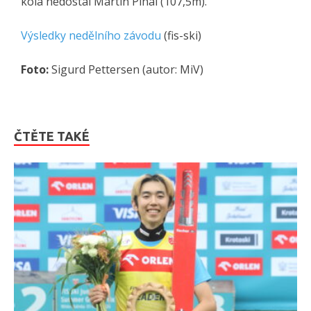
kola nedostal Martin Plhal (107,5m).
Výsledky nedělního závodu
(fis-ski)
Foto:
Sigurd Pettersen (autor: MiV)
ČTĚTE TAKÉ