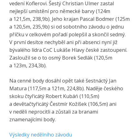
vedení Koflerovi. Šestý Christian Ulmer zastal
nejlepší umístění pro německé barvy (124m
a 121,5m, 238,9b). Jeho krajan Pascal Bodmer (125m
a 120,5m, 235,9b) si od sobotního závodu o jednu
příčku v celkovém pořadí polepšil a skončil sedmý.
V první desítce nechyběl ani při absenci nyní již
bývalého lídra CoC Lukáše Hlavy české zastoupení.
Zasloužil se o to osmý Borek Sedlák (120,5m
a 123m, 234,3b).
Na cenné body dosáhl opět také šestnáctý Jan
Matura (117,5m a 121m, 224,8b). Naděje českého
skoku čtyřicátý Robert Kubáń (110,5m)
a devětačtyřicátý Čestmír Kožíšek (106,5m) ani
v neděli neprocitli a zůstali za branami
znamenajícími body.
Výsledky nedělního závodu