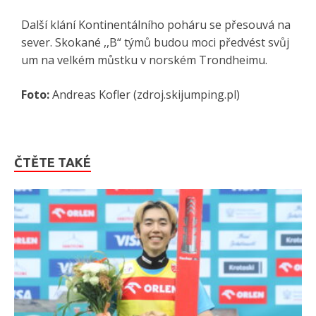
Další klání Kontinentálního poháru se přesouvá na
sever. Skokané ,,B“ týmů budou moci předvést svůj
um na velkém můstku v norském Trondheimu.
Foto:
Andreas Kofler (zdroj.skijumping.pl)
ČTĚTE TAKÉ