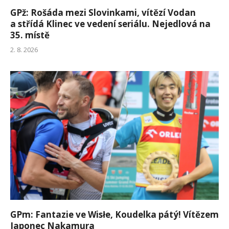
GPž: Rošáda mezi Slovinkami, vítězí Vodan
a střídá Klinec ve vedení seriálu. Nejedlová na
35. místě
2. 8. 2026
GPm: Fantazie ve Wisłe, Koudelka pátý! Vítězem
Japonec Nakamura