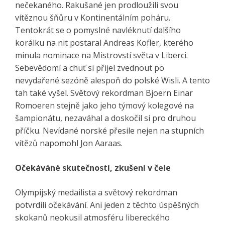
nečekaného. Rakušané jen prodloužili svou
vítěznou šňůru v Kontinentálním poháru.
Tentokrát se o pomyslné navléknutí dalšího
korálku na nit postaral Andreas Kofler, kterého
minula nominace na Mistrovstí světa v Liberci.
Sebevědomí a chuť si přijel zvednout po
nevydařené sezóně alespoň do polské Wisli. A tento
tah také vyšel. Světový rekordman Bjoern Einar
Romoeren stejně jako jeho týmový kolegové na
šampionátu, nezaváhal a doskočil si pro druhou
příčku. Nevídané norské přesile nejen na stupních
vítězů napomohl Jon Aaraas.
Očekáváné skutečností, zkušení v čele
Olympijský medailista a světový rekordman
potvrdili očekávání. Ani jeden z těchto úspěšných
skokanů neokusil atmosféru libereckého