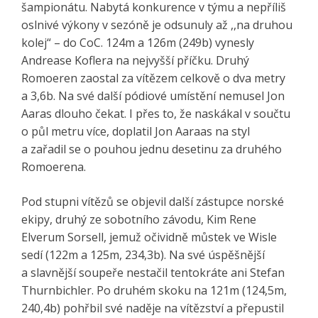
šampionátu. Nabytá konkurence v týmu a nepříliš
oslnivé výkony v sezóně je odsunuly až ,,na druhou
kolej“ – do CoC. 124m a 126m (249b) vynesly
Andrease Koflera na nejvyšší příčku. Druhý
Romoeren zaostal za vítězem celkově o dva metry
a 3,6b. Na své další pódiové umístění nemusel Jon
Aaras dlouho čekat. I přes to, že naskákal v součtu
o půl metru více, doplatil Jon Aaraas na styl
a zařadil se o pouhou jednu desetinu za druhého
Romoerena.
Pod stupni vítězů se objevil další zástupce norské
ekipy, druhý ze sobotního závodu, Kim Rene
Elverum Sorsell, jemuž očividně můstek ve Wisle
sedí (122m a 125m, 234,3b). Na své úspěšnější
a slavnější soupeře nestačil tentokráte ani Stefan
Thurnbichler. Po druhém skoku na 121m (124,5m,
240,4b) pohřbil své naděje na vítězství a přepustil