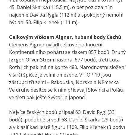
45. Daniel Škarka (115,5 m), o pět pozic za ním
najdeme Davida Rygla (112 m) a spokojený nemohl
být ani 53. Filip Křenek (111 m).
Celkovým vítězem Aigner, hubené body Čechů
Clemens Aigner ovládl celkové hodnocení
Kontinentálního poháru se ziskem 857 bodů. Druhý
Jørgen Oliver Strøm nasbíral 677 bodů, třetí Luca
Roth jich pak má na kontě 480. Národnostní složení
v širší špičce je velmi omezené. V TOP 10 jsou
zástupci tří zemí – Rakouska, Norska a Německa.
Ve druhé desítce se k nim přidávají Slovinci a Poláci,
ve třetí pak ještě Švýcaři a Japonci.
Nejvíce českých bodů připsal 63. David Rygl (33
bodů), podobně si vedl 68. Daniel Škarka (29 bodů)
a v klasifikaci ještě figurují 109. Filip Křenek (3 body)
a 112. Benedikt Holub (2 body).