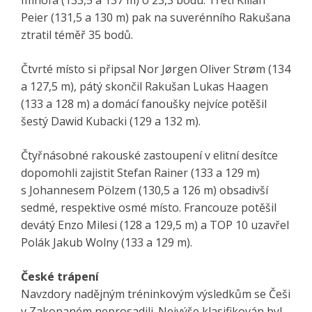
Peier (131,5 a 130 m) pak na suverénního Rakušana
ztratil téměř 35 bodů.
Čtvrté místo si připsal Nor Jørgen Oliver Strøm (134
a 127,5 m), pátý skončil Rakušan Lukas Haagen
(133 a 128 m) a domácí fanoušky nejvíce potěšil
šestý Dawid Kubacki (129 a 132 m).
Čtyřnásobné rakouské zastoupení v elitní desítce
dopomohli zajistit Stefan Rainer (133 a 129 m)
s Johannesem Pölzem (130,5 a 126 m) obsadivší
sedmé, respektive osmé místo. Francouze potěšil
devátý Enzo Milesi (128 a 129,5 m) a TOP 10 uzavřel
Polák Jakub Wolny (133 a 129 m).
České trápení
Navzdory nadějným tréninkovým výsledkům se Češi
v Zakopaném neprosadili. Nejvýše klasifikován byl