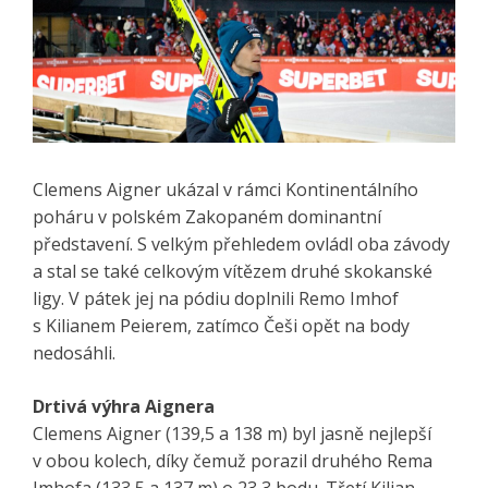
Clemens Aigner ukázal v rámci Kontinentálního
poháru v polském Zakopaném dominantní
představení. S velkým přehledem ovládl oba závody
a stal se také celkovým vítězem druhé skokanské
ligy. V pátek jej na pódiu doplnili Remo Imhof
s Kilianem Peierem, zatímco Češi opět na body
nedosáhli.
Drtivá výhra Aignera
Clemens Aigner (139,5 a 138 m) byl jasně nejlepší
v obou kolech, díky čemuž porazil druhého Rema
Imhofa (133,5 a 137 m) o 23,3 bodu. Třetí Kilian