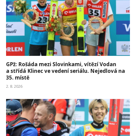
GPž: Rošáda mezi Slovinkami, vítězí Vodan
a střídá Klinec ve vedení seriálu. Nejedlová na
35. místě
2. 8. 2026