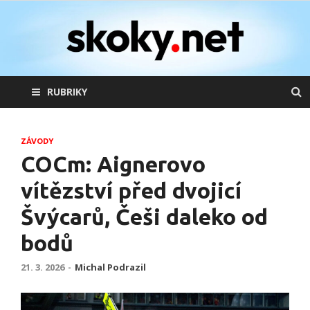
skoky.net
skoky na lyžích
RUBRIKY
ZÁVODY
COCm: Aignerovo
vítězství před dvojicí
Švýcarů, Češi daleko od
bodů
21. 3. 2026
-
Michal Podrazil