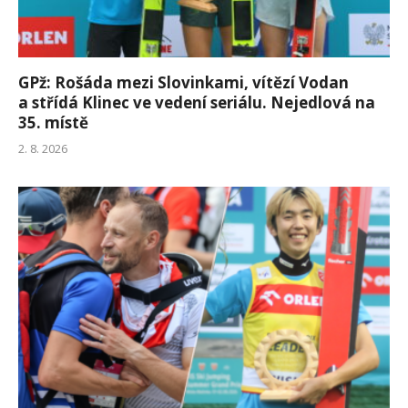
GPž: Rošáda mezi Slovinkami, vítězí Vodan
a střídá Klinec ve vedení seriálu. Nejedlová na
35. místě
2. 8. 2026