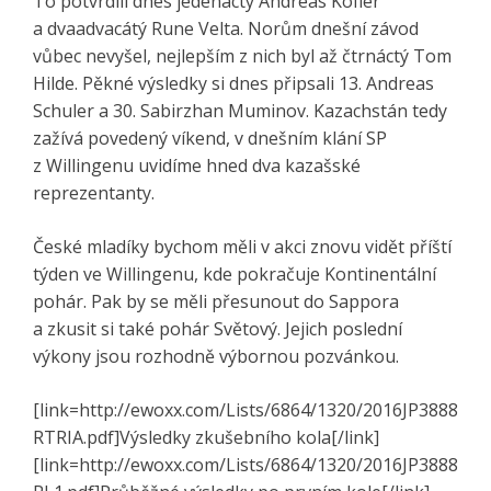
To potvrdili dnes jedenáctý Andreas Kofler
a dvaadvacátý Rune Velta. Norům dnešní závod
vůbec nevyšel, nejlepším z nich byl až čtrnáctý Tom
Hilde. Pěkné výsledky si dnes připsali 13. Andreas
Schuler a 30. Sabirzhan Muminov. Kazachstán tedy
zažívá povedený víkend, v dnešním klání SP
z Willingenu uvidíme hned dva kazašské
reprezentanty.
České mladíky bychom měli v akci znovu vidět příští
týden ve Willingenu, kde pokračuje Kontinentální
pohár. Pak by se měli přesunout do Sappora
a zkusit si také pohár Světový. Jejich poslední
výkony jsou rozhodně výbornou pozvánkou.
[link=http://ewoxx.com/Lists/6864/1320/2016JP3888
RTRIA.pdf]Výsledky zkušebního kola[/link]
[link=http://ewoxx.com/Lists/6864/1320/2016JP3888