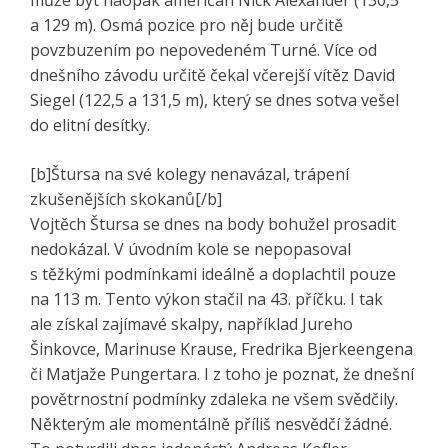
a 129 m). Osmá pozice pro něj bude určitě
povzbuzením po nepovedeném Turné. Více od
dnešního závodu určitě čekal včerejší vítěz David
Siegel (122,5 a 131,5 m), který se dnes sotva vešel
do elitní desítky.
[b]Štursa na své kolegy nenavázal, trápení
zkušenějších skokanů[/b]
Vojtěch Štursa se dnes na body bohužel prosadit
nedokázal. V úvodním kole se nepopasoval
s těžkými podmínkami ideálně a doplachtil pouze
na 113 m. Tento výkon stačil na 43. příčku. I tak
ale získal zajímavé skalpy, například Jureho
Šinkovce, Marinuse Krause, Fredrika Bjerkeengena
či Matjaže Pungertara. I z toho je poznat, že dnešní
povětrnostní podmínky zdaleka ne všem svědčily.
Některým ale momentálně příliš nesvědčí žádné.