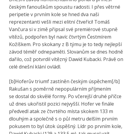
českým fanouškům spoustu radosti. I přes větrné
peripetie v prvním kole se hned dva naši
reprezentanti vešli mezi elitní čtveřici! Tomáš
Vančura si v zimě připsal své premiérové stupně
vítězů, podpořen byl navíc čtvrtým Čestmírem
Kožíškem. Pro skokany z B týmu je to tedy nejlepší
závod téměř odnepaměti. Slovanům se dnes hodně
dařilo, což potvrdil vítězný Dawid Kubacki. Právě on
celé dnešní klání ovládl.
[b]Hoferův triumf zastíněn českým úspěchem[/b]
Rakušan s poměrně nepopulárním příjmením
se dostal do skvělé formy. Po včerejší druhé příčce
už dnes ukořistil pozici nejvyšší. Hofer ve finále
předvedl atak ze čtvrtého místa skokem 133 m
dlouhým a společně s o půl metru delším prvním
pokusem to byl útok úspěšný. Lídr po prvním kole,
Dawid Kubacki (129 a 133,5 m), tak musel vzít