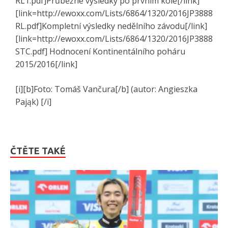
RL1.pdf]Průběžné výsledky po prvním kole[/link]
[link=http://ewoxx.com/Lists/6864/1320/2016JP3888
RL.pdf]Kompletní výsledky nedělního závodu[/link]
[link=http://ewoxx.com/Lists/6864/1320/2016JP3888
STC.pdf] Hodnocení Kontinentálního poháru
2015/2016[/link]
[i][b]Foto: Tomáš Vančura[/b] (autor: Angieszka
Pająk) [/i]
ČTĚTE TAKÉ