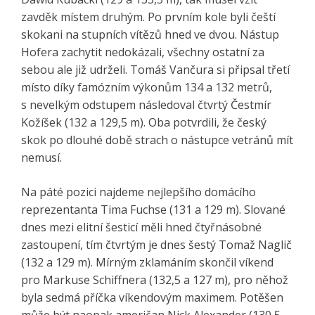
zavděk místem druhým. Po prvním kole byli čeští
skokani na stupních vítězů hned ve dvou. Nástup
Hofera zachytit nedokázali, všechny ostatní za
sebou ale již udrželi. Tomáš Vančura si připsal třetí
místo díky famózním výkonům 134 a 132 metrů,
s nevelkým odstupem následoval čtvrtý Čestmír
Kožíšek (132 a 129,5 m). Oba potvrdili, že český
skok po dlouhé době strach o nástupce vetránů mít
nemusí.
Na páté pozici najdeme nejlepšího domácího
reprezentanta Tima Fuchse (131 a 129 m). Slované
dnes mezi elitní šesticí měli hned čtyřnásobné
zastoupení, tím čtvrtým je dnes šestý Tomaž Naglič
(132 a 129 m). Mírným zklamáním skončil víkend
pro Markuse Schiffnera (132,5 a 127 m), pro něhož
byla sedmá příčka víkendovým maximem. Potěšen
může být naopak američan Nick Alexander (130,5