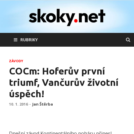
skoky.net
skoky na lyžích
RUBRIKY
ZÁVODY
COCm: Hoferův první
triumf, Vančurův životní
úspěch!
10. 1. 2016
-
Jan Štěrba
Dnešní závod Kontinentálního poháru přinesl