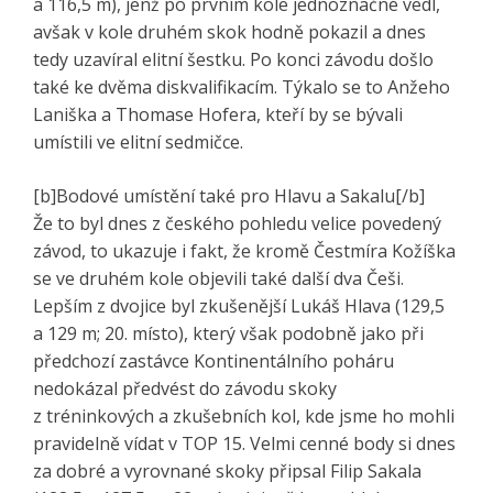
a 116,5 m), jenž po prvním kole jednoznačné vedl,
avšak v kole druhém skok hodně pokazil a dnes
tedy uzavíral elitní šestku. Po konci závodu došlo
také ke dvěma diskvalifikacím. Týkalo se to Anžeho
Laniška a Thomase Hofera, kteří by se bývali
umístili ve elitní sedmičce.
[b]Bodové umístění také pro Hlavu a Sakalu[/b]
Že to byl dnes z českého pohledu velice povedený
závod, to ukazuje i fakt, že kromě Čestmíra Kožíška
se ve druhém kole objevili také další dva Češi.
Lepším z dvojice byl zkušenější Lukáš Hlava (129,5
a 129 m; 20. místo), který však podobně jako při
předchozí zastávce Kontinentálního poháru
nedokázal předvést do závodu skoky
z tréninkových a zkušebních kol, kde jsme ho mohli
pravidelně vídat v TOP 15. Velmi cenné body si dnes
za dobré a vyrovnané skoky připsal Filip Sakala