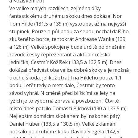
a Kožíškem[/b]
Ve velice malých rozdílech, zejména díky
fantastickému druhému skoku dnes dokázal Nor
Tom Hilde (131,5 a 139 m) vystoupat až na nejvyšší
stupínek. Pouze o půl bodu za sebou nechal dalšího
zkušeného borce, tentokrát Andrease Wanka (139
a 126 m). Velice spokojený bude určitě po dnešním
závodě český reprezentant a aktuální česká
jednička, Čestmír Kožíšek (133,5 a 132,5 m). Dnes
dokázal předvést oba velice dobré skoky a je možná
trochu škoda, jelikož ztratil na Hildeho pouze 1,1
bodu. Letět tedy o metr dále, Čestmír by tento
závod vyhrál. Nicméně před blížícími se lety na
lyžích je to výborná zpráva a povzbuzení. Čtvrté
místo dnes patřilo Tomaszi Pilchovi (130 a 133,5 m).
Nejlepším domácím skokanem byl nakonec pátý
Daniel Huber (133,5 a 130,5 m). Velké zklamání
potkalo po druhém skoku Davida Siegela (142,5