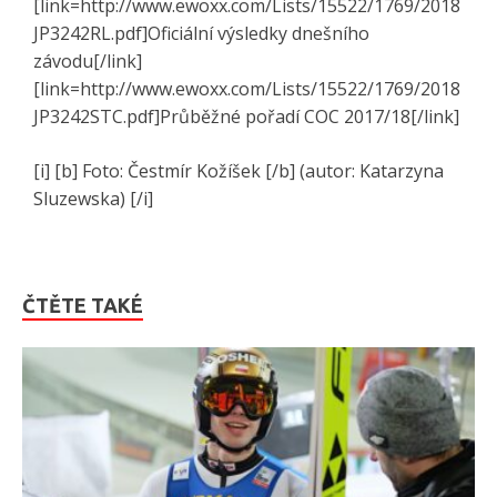
[link=http://www.ewoxx.com/Lists/15522/1769/2018
JP3242RL.pdf]Oficiální výsledky dnešního
závodu[/link]
[link=http://www.ewoxx.com/Lists/15522/1769/2018
JP3242STC.pdf]Průběžné pořadí COC 2017/18[/link]
[i] [b] Foto: Čestmír Kožíšek [/b] (autor: Katarzyna
Sluzewska) [/i]
ČTĚTE TAKÉ