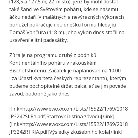
(128,5 a 127,5 m; 22. místo), jenž by mohl dostat
také šanci ve Světovém poháru, kde se našemu
áčku nedaří. V malátných a nevýrazných výkonech
bohužel pokračuje i po dnešku formu hledající
Tomáš Vančura (118 m). Jeho výkon dnes stačil na
uzavření elitní padesátky.
Zítra je na programu druhý z podniků
Kontinentálního poháru v rakouském
Bischofshofenu. Začátek je naplánován na 10:00
i za účasti kvarteta českých reprezentantů, kterým
budeme pochopitelně držet palce, ať se jim povede
závod, podobně jako dnes.
[link=http://www.ewoxx.com/Lists/15522/1769/2018
JP3242SLR1.pdf]Startovní listina závodu[/link]
[link=http://www.ewoxx.com/Lists/15522/1769/2018
JP3242RTRIA.pdf]Výsledky zkušebního kola[/link]