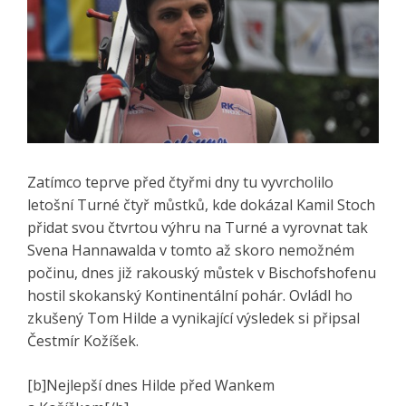
Zatímco teprve před čtyřmi dny tu vyvrcholilo
letošní Turné čtyř můstků, kde dokázal Kamil Stoch
přidat svou čtvrtou výhru na Turné a vyrovnat tak
Svena Hannawalda v tomto až skoro nemožném
počinu, dnes již rakouský můstek v Bischofshofenu
hostil skokanský Kontinentální pohár. Ovládl ho
zkušený Tom Hilde a vynikající výsledek si připsal
Čestmír Kožíšek.
[b]Nejlepší dnes Hilde před Wankem