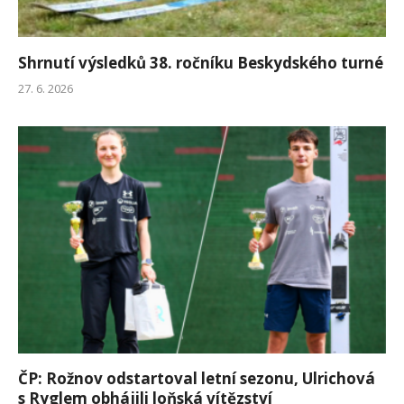
Shrnutí výsledků 38. ročníku Beskydského turné
27. 6. 2026
ČP: Rožnov odstartoval letní sezonu, Ulrichová
s Ryglem obhájili loňská vítězství