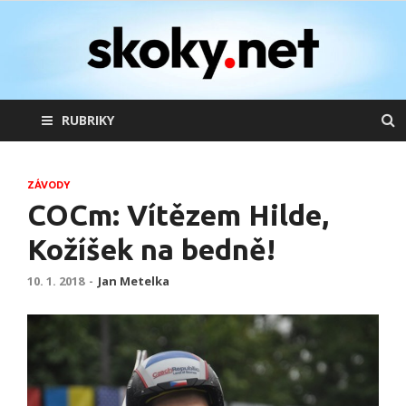
skoky.net
skoky na lyžích
RUBRIKY
ZÁVODY
COCm: Vítězem Hilde,
Kožíšek na bedně!
10. 1. 2018
-
Jan Metelka