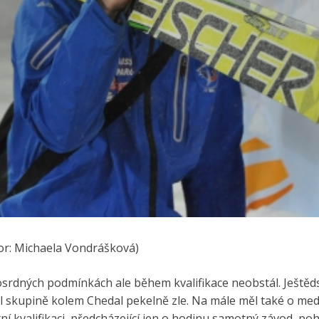
r: Michaela Vondrášková)
srdných podmínkách ale během kvalifikace neobstál. Ještěds
l skupině kolem Chedal pekelně zle. Na mále měl také o medai
í kvalifikaci, předcházející jen o hodinu samotný závod, po