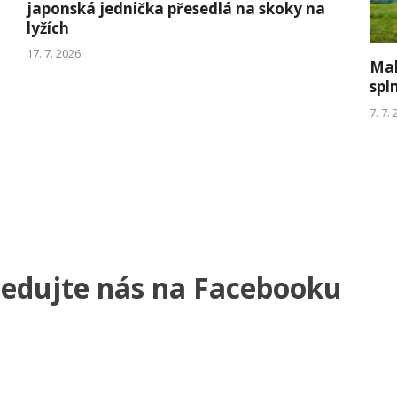
japonská jednička přesedlá na skoky na
lyžích
17. 7. 2026
Mal
spl
7. 7.
ledujte nás na Facebooku