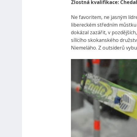
Zlostná kvalifikace: Cheda
Ne favoritem, ne jasným líd
libereckém středním můstku n
dokázal zazářit, v pozdějšíc
sílícího skokanského družst
Niemeläho. Z outsiderů vybud