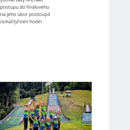
v postupu do finálového
I na jeho úkor postoupil
osmačtyřiceti hodin