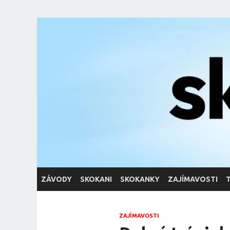
skoky.net
skoky na lyžích
ZÁVODY
SKOKANI
SKOKANKY
ZAJÍMAVOSTI
ZAJÍMAVOSTI