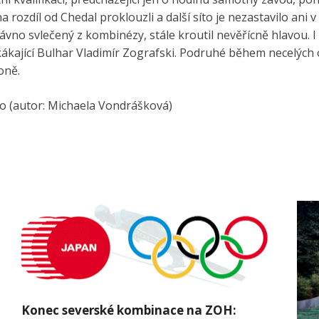
rozdíl od Chedal proklouzli a další síto je nezastavilo ani 
dávno svlečený z kombinézy, stále kroutil nevěřícně hlavou. 
ákající Bulhar Vladimír Zografski. Podruhé během necelých 
oně.
ko (autor: Michaela Vondrášková)
Konec severské kombinace na ZOH: