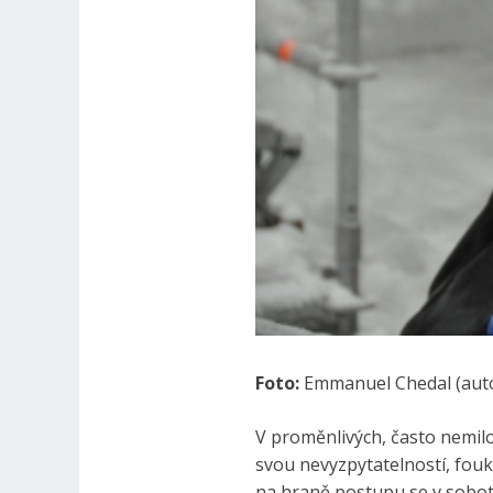
Foto:
Emmanuel Chedal (auto
V proměnlivých, často nemilo
svou nevyzpytatelností, fouk
na hraně postupu se v sobotn