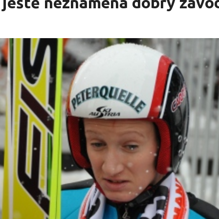
 ještě neznamená dobrý závo