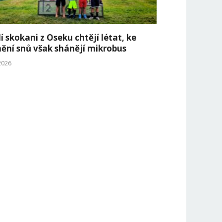
í skokani z Oseku chtějí létat, ke
nění snů však shánějí mikrobus
 2026