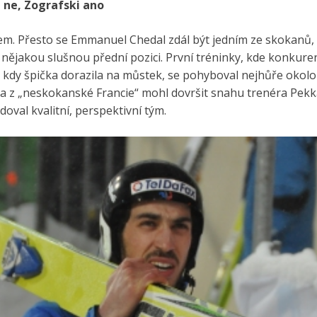
l ne, Zografski ano
rem. Přesto se Emmanuel Chedal zdál být jedním ze skokanů
ějakou slušnou přední pozici. První tréninky, kde konkurenc
h, kdy špička dorazila na můstek, se pohyboval nejhůře okolo
va z „neskokanské Francie“ mohl dovršit snahu trenéra Pek
oval kvalitní, perspektivní tým.