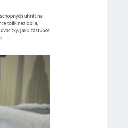
, schopných uhrát na
e tolik nezlobila,
 dvacítky. Jako zástupce
ka