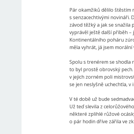
Pár okamžiků dělilo štěstím 
s senzacechtivými novináři. D
závod těžký a jak se snažila 
vyprávěl ještě další příběh 
Kontinentálního poháru zúroč
měla vyhrát, já jsem morální 
Spolu s trenérem se shodla n
to byl prostě obrovský pech. 
v jejich zorném poli mistrov
se jen neslyšně uchechtla, v
V té době už bude sedmadvace
Už teď slevila z celorůžovéh
některé zplihlé růžové ocásk
o pár hodin dříve zářila ve