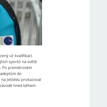
ený už kvalifikací.
ších sportů na světě.
to. Po premiérovém
k adeptům do
ch na Ještědu prokazoval
t v závodě hned během