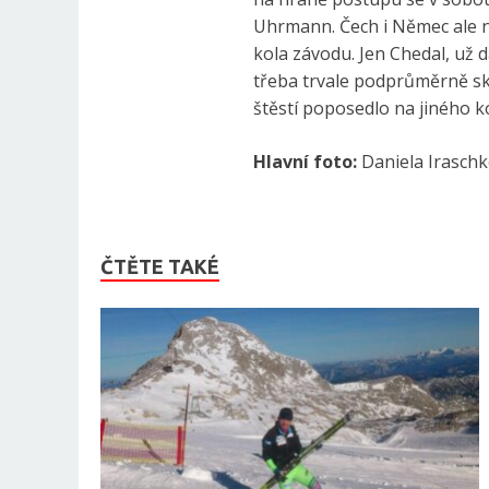
Uhrmann. Čech i Němec ale na 
kola závodu. Jen Chedal, už 
třeba trvale podprůměrně sk
štěstí poposedlo na jiného k
Hlavní foto:
Daniela Irasch
ČTĚTE TAKÉ