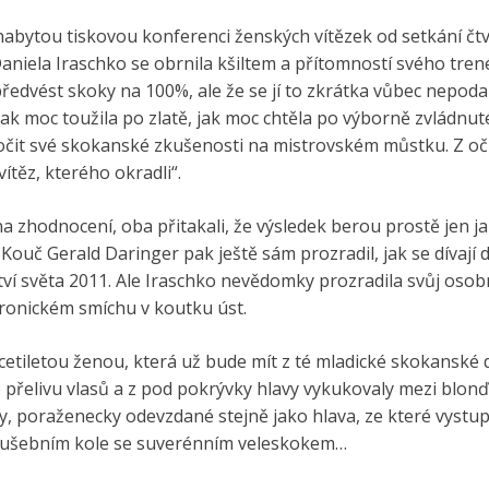
nabytou tiskovou konferenci ženských vítězek od setkání čt
aniela Iraschko se obrnila kšiltem a přítomností svého trenér
předvést skoky na 100%, ale že se jí to zkrátka vůbec nepodař
– jak moc toužila po zlatě, jak moc chtěla po výborně zvládn
it své skokanské zkušenosti na mistrovském můstku. Z očí j
vítěz, kterého okradli“.
a zhodnocení, oba přitakali, že výsledek berou prostě jen j
Kouč Gerald Daringer pak ještě sám prozradil, jak se dívají 
ství světa 2011. Ale Iraschko nevědomky prozradila svůj oso
 ironickém smíchu v koutku úst.
tiletou ženou, která už bude mít z té mladické skokanské d
o přelivu vlasů a z pod pokrývky hlavy vykukovaly mezi blon
y, poraženecky odevzdané stejně jako hlava, ze které vystup
 zkušebním kole se suverénním veleskokem…