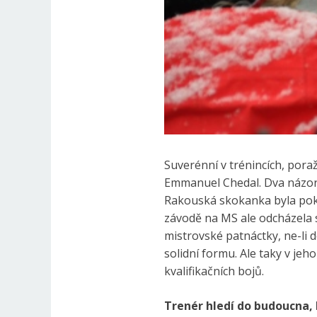
Suverénní v trénincích, poraž
Emmanuel Chedal. Dva názorné
Rakouská skokanka byla poku
závodě na MS ale odcházela 
mistrovské patnáctky, ne-li d
solidní formu. Ale taky v jeh
kvalifikačních bojů.
Trenér hledí do budoucna, 