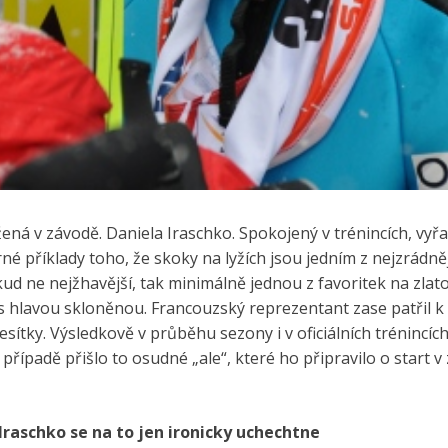
ená v závodě. Daniela Iraschko. Spokojený v trénincích, vyřaz
 příklady toho, že skoky na lyžích jsou jedním z nejzrádněj
d ne nejžhavější, tak minimálně jednou z favoritek na zla
s hlavou skloněnou. Francouzský reprezentant zase patřil 
esítky. Výsledkově v průběhu sezony i v oficiálních trénincí
o případě přišlo to osudné „ale“, které ho připravilo o star
Iraschko se na to jen ironicky uchechtne