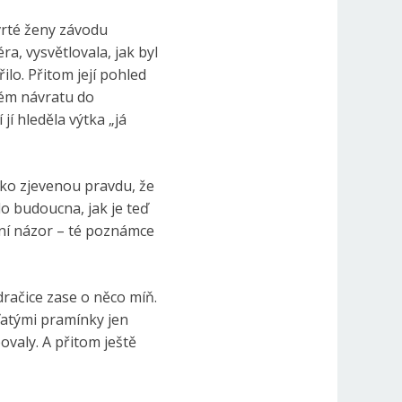
vrté ženy závodu
a, vysvětlovala, jak byl
ilo. Přitom její pohled
utém návratu do
í hleděla výtka „já
ako zjevenou pravdu, že
do budoucna, jak je teď
bní názor – té poznámce
račice zase o něco míň.
ďatými pramínky jen
ovaly. A přitom ještě