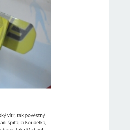
ký vítr, tak pověstný
li špitající Koudelka,
hyboval taky Michael