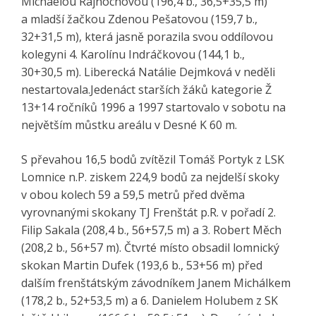
Michaelou Rajnochovou (196,4 b., 36,5+35,5 m)
a mladší žačkou Zdenou Pešatovou (159,7 b.,
32+31,5 m), která jasně porazila svou oddílovou
kolegyni 4. Karolínu Indráčkovou (144,1 b.,
30+30,5 m). Liberecká Natálie Dejmková v neděli
nestartovala.Jedenáct starších žáků kategorie Ž
13+14 ročníků 1996 a 1997 startovalo v sobotu na
největším můstku areálu v Desné K 60 m.
S převahou 16,5 bodů zvítězil Tomáš Portyk z LSK
Lomnice n.P. ziskem 224,9 bodů za nejdelší skoky
v obou kolech 59 a 59,5 metrů před dvěma
vyrovnanými skokany TJ Frenštát p.R. v pořadí 2.
Filip Sakala (208,4 b., 56+57,5 m) a 3. Robert Měch
(208,2 b., 56+57 m). Čtvrté místo obsadil lomnický
skokan Martin Dufek (193,6 b., 53+56 m) před
dalším frenštátským závodníkem Janem Michálkem
(178,2 b., 52+53,5 m) a 6. Danielem Holubem z SK