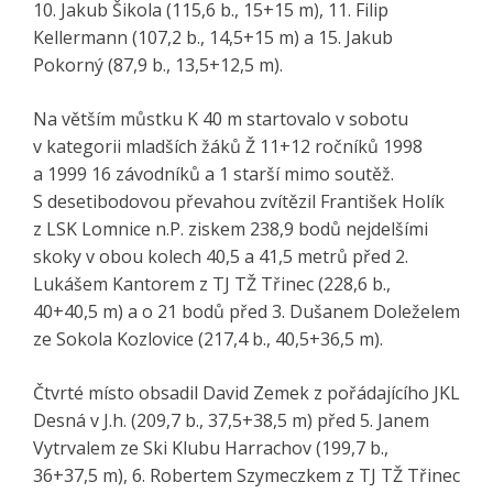
10. Jakub Šikola (115,6 b., 15+15 m), 11. Filip
Kellermann (107,2 b., 14,5+15 m) a 15. Jakub
Pokorný (87,9 b., 13,5+12,5 m).
Na větším můstku K 40 m startovalo v sobotu
v kategorii mladších žáků Ž 11+12 ročníků 1998
a 1999 16 závodníků a 1 starší mimo soutěž.
S desetibodovou převahou zvítězil František Holík
z LSK Lomnice n.P. ziskem 238,9 bodů nejdelšími
skoky v obou kolech 40,5 a 41,5 metrů před 2.
Lukášem Kantorem z TJ TŽ Třinec (228,6 b.,
40+40,5 m) a o 21 bodů před 3. Dušanem Doleželem
ze Sokola Kozlovice (217,4 b., 40,5+36,5 m).
Čtvrté místo obsadil David Zemek z pořádajícího JKL
Desná v J.h. (209,7 b., 37,5+38,5 m) před 5. Janem
Vytrvalem ze Ski Klubu Harrachov (199,7 b.,
36+37,5 m), 6. Robertem Szymeczkem z TJ TŽ Třinec