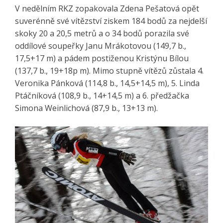
V nedělním RKZ zopakovala Zdena Pešatová opět
suverénně své vítězství ziskem 184 bodů za nejdelší
skoky 20 a 20,5 metrů a o 34 bodů porazila své
oddílové soupeřky Janu Mrákotovou (149,7 b.,
17,5+17 m) a pádem postiženou Kristýnu Bílou
(137,7 b., 19+18p m). Mimo stupně vítězů zůstala 4.
Veronika Pánková (114,8 b., 14,5+14,5 m), 5. Linda
Ptáčníková (108,9 b., 14+14,5 m) a 6. předžačka
Simona Weinlichová (87,9 b., 13+13 m).