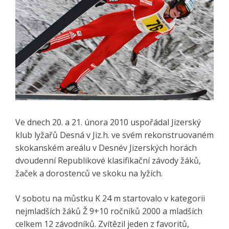
Ve dnech 20. a 21. února 2010 uspořádal Jizerský
klub lyžařů Desná v Jiz.h. ve svém rekonstruovaném
skokanském areálu v Desnév Jizerských horách
dvoudenní Republikové klasifikační závody žáků,
žaček a dorostenců ve skoku na lyžích.
V sobotu na můstku K 24 m startovalo v kategorii
nejmladších žáků Ž 9+10 ročníků 2000 a mladších
celkem 12 závodníků. Zvítězil jeden z favoritů,