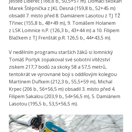
Ještěd Liberec (166,6 b., 50,5+51 m). Domácí skokan
Marek Štěpnička z JKL Desná (159,8 b., 52+45 m)
obsadil 7. místo před 8. Damiánem Lasotou z TJ TŽ
Třinec (155,8 b., 48+49 m), 9. Tomášem Holanem
z LSK Lomnice n.P. (126,3 b., 43+44 m) a 10. Filipem
Blažkem z TJ Frenštát p.R. 126,5 b., 44+43,5 m).
V nedělním programu starších žáků si lomnický
Tomáš Portyk zopakoval své sobotní vítězství
ziskem 217,7 bodů za skoky 58 a 57,5 metrů,
tentokrát ve vyrovnané boji s oddílovým kolegou
Martinem Dufkem (212,3 b., 55,5+59 m), Michal
Krpec (206 b., 56+56,5 m) obsadil 3. místo před 4.
Filipem Sakalou (203,9 b., 54+56,5 m), 5. Damiánem
Lasotou (195,5 b., 53,5+56,5 m).