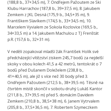
(188,8 b., 37+34,5 m), 7. Ondřejem Pažoutem ze Ski
Klubu Harrachov (187,8 b., 39+37,5 m), 8. Jakubem
Zemkem z JKL Desná (175,9 b., 34,5+35 m), 9.
Františkem Slavíkem (174,5 b., 33+34,5 m), 10.
Marcelem Vyvialem ze Sokola Kozlovice (169,5 b.,
34+33,5 m) a 14. Jakubem Machulou z TJ Frenštát
p.R. (157,6 b., 32+31 m).
V neděli zopakoval mladší žák František Holík své
předcházející vítězství ziskem 245,7 bodů za nejdelší
skoky v obou kolech 41,5 a 42 metrů, tentokrát o 7
bodů před Dušanem Doleželem (238,8 b.,
41+40,5 m), ale již s více než 30 body před 3.
Ondřejem Pažoutem (212,5 b., 38+39,5 m). Těsně na
čtvrtém místě skončil v sobotu druhý Lukáš Kantor
(211,8 b., 37+39,5 m) před 5. domácím Davidem
Zemkem (210,8 b., 38,5+38 m), 6. Janem Vytrvalem
(205,8 b., 37,5+36,5 m), 7. Robertem Szymeczkem