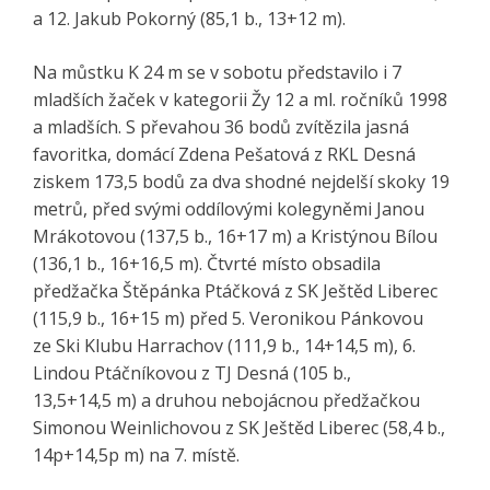
a 12. Jakub Pokorný (85,1 b., 13+12 m).
Na můstku K 24 m se v sobotu představilo i 7
mladších žaček v kategorii Žy 12 a ml. ročníků 1998
a mladších. S převahou 36 bodů zvítězila jasná
favoritka, domácí Zdena Pešatová z RKL Desná
ziskem 173,5 bodů za dva shodné nejdelší skoky 19
metrů, před svými oddílovými kolegyněmi Janou
Mrákotovou (137,5 b., 16+17 m) a Kristýnou Bílou
(136,1 b., 16+16,5 m). Čtvrté místo obsadila
předžačka Štěpánka Ptáčková z SK Ještěd Liberec
(115,9 b., 16+15 m) před 5. Veronikou Pánkovou
ze Ski Klubu Harrachov (111,9 b., 14+14,5 m), 6.
Lindou Ptáčníkovou z TJ Desná (105 b.,
13,5+14,5 m) a druhou nebojácnou předžačkou
Simonou Weinlichovou z SK Ještěd Liberec (58,4 b.,
14p+14,5p m) na 7. místě.