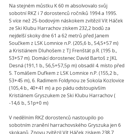
Na stejném můstku K 60 m absolvovalo svůj
sobotní RKZ i 7 dorostenců ročníků 1994 a 1995.
S více než 25-bodovým náskokem zvítězil Vít Háček
ze Ski Klubu Harrachov ziskem 232,2 bodů za
nejdelší skoky dne 61 a 62 metrů před Janem
Součkem z LSK Lomnice n.P. (205,6 b., 54,5+57 m)
a Kristiánem Dluhošem z TJ Frenštát p.R. (195 b.,
53+57 m). Domácí dorostenec David Bartoš z JKL
Desná (191,1 b., 56,5+57,5p m) obsadil 4. místo před
5. Tomášem Dufkem z LSK Lomnice n.P. (155,2 b.,
53+45 m), 6. Radimem Foldynou ze Sokola Kozlovice
(105,4 b., 40+41 m) a po pádu odstoupivším
Kristiánem Gryszukem ze Ski Klubu Harrachov (
-14,6 b., 51p+0 m)
V nedělním RKZ dorostenců nastoupilo po
sobotním zranění harrachovského Gryszuka jen 6
skokanů. Znovu zvítězil Vít Háček ziskem 238,7