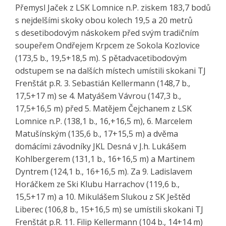
Přemysl Jaček z LSK Lomnice n.P. ziskem 183,7 bodů
s nejdelšími skoky obou kolech 19,5 a 20 metrů
s desetibodovým náskokem před svým tradičním
soupeřem Ondřejem Krpcem ze Sokola Kozlovice
(173,5 b., 19,5+18,5 m). S pětadvacetibodovým
odstupem se na dalších místech umístili skokani TJ
Frenštát p.R. 3. Sebastián Kellermann (148,7 b.,
17,5+17 m) se 4. Matyášem Vávrou (147,3 b.,
17,5+16,5 m) před 5. Matějem Čejchanem z LSK
Lomnice n.P. (138,1 b., 16,+16,5 m), 6. Marcelem
Matušínským (135,6 b., 17+15,5 m) a dvěma
domácími závodníky JKL Desná v J.h. Lukášem
Kohlbergerem (131,1 b., 16+16,5 m) a Martinem
Dyntrem (124,1 b., 16+16,5 m). Za 9. Ladislavem
Horáčkem ze Ski Klubu Harrachov (119,6 b.,
15,5+17 m) a 10. Mikulášem Slukou z SK Ještěd
Liberec (106,8 b., 15+16,5 m) se umístili skokani TJ
Frenštát p.R. 11. Filip Kellermann (104 b., 14+14 m)