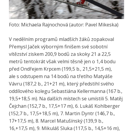
Foto: Michaela Rajnochová (autor: Pavel Mikeska)
V nedělním programů mladších žáků zopakoval
Přemysl Jaček výborným finišem své sobotní
vítězství ziskem 200,9 bodů za skoky 21 a 22,5
metrů tentokrát však velmi těsně jen o 1,4 bodu
před Ondřejem Krpcem (199,5 b., 21,5+21,5 m),
ale s odstupem na 14 bodů na třetího Matyáše
Vávru (187,2 b., 21+21 m), který předstihl svého
oddílového kolegu Sebastiána Kellermanna (167 b.,
19,5+18,5 m). Na dalších místech se umístili 5. Matěj
Čejchan (152,7 b., 17,5+17 m), 6. Lukáš Kohlberger
(152,7 b., 17,5+18,5 m), 7. Martin Dyntr (146,7 b.,
17+17,5 m), 8. Marcel Matušínský (139,9 b.,
16,+17,5 m), 9. Mikuláš Sluka (117,5 b., 14,5+16 m),