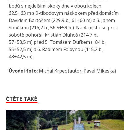
bodů s nejdelšími skoky dne v obou kolech
62,5+63 m s 9-tibodovým náskokem před domácím
Davidem Bartošem (229,9 b., 61+60 m) a 3. Janem
Součkem (216,2 b., 56,5+59 m). Na 4. místo se proti
sobotě pohoršil kristián Dluhoš (214,7 b.,
57+58,5 m) před 5. Tomášem Dufkem (184 b.,
55+52,5 m) a 6. Radimem Foldynou (115,2 b.,
43+42,5 m).
Úvodní foto:
Michal Krpec (autor: Pavel Mikeska)
ČTĚTE TAKÉ