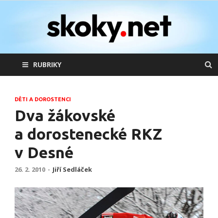
skoky.net
skoky na lyžích
RUBRIKY
DĚTI A DOROSTENCI
Dva žákovské
a dorostenecké RKZ
v Desné
26. 2. 2010
-
Jiří Sedláček