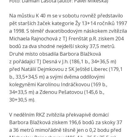
Foto: Damian Lasota (autor: Pavel Mikeska)
Na můstku K 40 m se v sobotu rovněž představilo
pět starších žaček kategorie Žy 13+14 ročníků 1997
a 1998. S téměř dvacetibodovým náskokem zvítězila
Michaela Rajnochová z TJ Frenštát p.R. ziskem 204
bodů za dva shodné nejdelší skoky 37,5 metrů.
Druhé místo obsadila Barbora Blažková
z pořádající TJ Desná v J.h. (186,1 b., 34+36,5 m)
před Natálií Dejmkovou z SK Ještěd Liberec (179,1
b., 33,5+34,5 m) a svými dvěma oddílovými
kolegyněmi Karolínou Indráčkovou (169 b.,
34+33,5 m) a Zdenou Pešatovou (145,6 b.,
30+30,5 m).
V nedělním RKZ zvítězila překvapivě domácí
Barbora Blažková ziskem 196,6 bodů za skoky 37
a 36 metrů mimořádně těsně jen o 0,2 bodu před