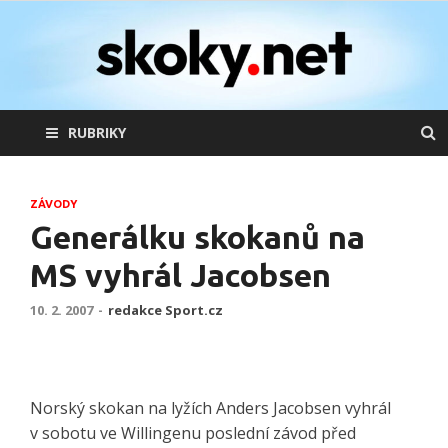
skoky.net
skoky na lyžích
RUBRIKY
ZÁVODY
Generálku skokanů na
MS vyhrál Jacobsen
10. 2. 2007
-
redakce Sport.cz
Norský skokan na lyžích Anders Jacobsen vyhrál
v sobotu ve Willingenu poslední závod před