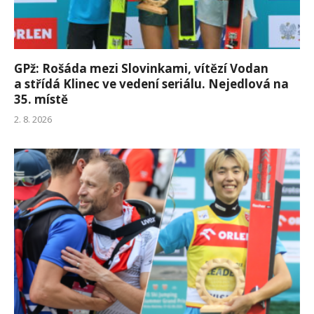
GPž: Rošáda mezi Slovinkami, vítězí Vodan
a střídá Klinec ve vedení seriálu. Nejedlová na
35. místě
2. 8. 2026