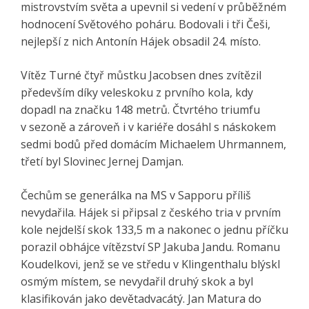
mistrovstvím světa a upevnil si vedení v průběžném
hodnocení Světového poháru. Bodovali i tři Češi,
nejlepší z nich Antonín Hájek obsadil 24. místo.
Vítěz Turné čtyř můstku Jacobsen dnes zvítězil
především díky veleskoku z prvního kola, kdy
dopadl na značku 148 metrů. Čtvrtého triumfu
v sezoně a zároveň i v kariéře dosáhl s náskokem
sedmi bodů před domácím Michaelem Uhrmannem,
třetí byl Slovinec Jernej Damjan.
Čechům se generálka na MS v Sapporu příliš
nevydařila. Hájek si připsal z českého tria v prvním
kole nejdelší skok 133,5 m a nakonec o jednu příčku
porazil obhájce vítězství SP Jakuba Jandu. Romanu
Koudelkovi, jenž se ve středu v Klingenthalu blýskl
osmým místem, se nevydařil druhý skok a byl
klasifikován jako devětadvacátý. Jan Matura do