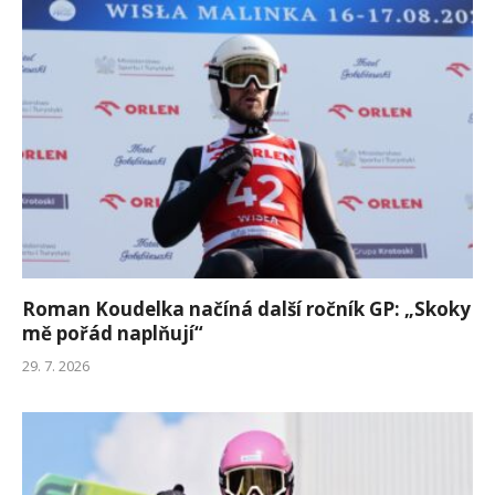
Roman Koudelka načíná další ročník GP: „Skoky
mě pořád naplňují“
29. 7. 2026