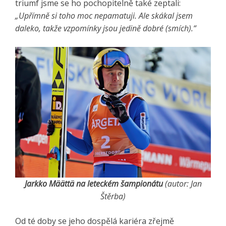
triumf jsme se ho pochopitelně také zeptali:
„Upřímně si toho moc nepamatuji. Ale skákal jsem
daleko, takže vzpomínky jsou jedině dobré (smích).“
Jarkko Määttä na leteckém šampionátu
(autor: Jan
Štěrba)
Od té doby se jeho dospělá kariéra zřejmě