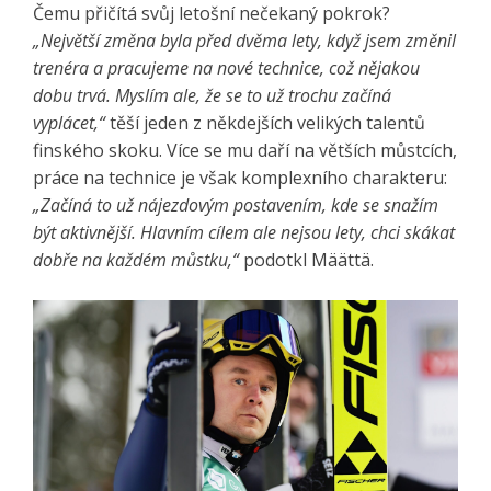
Čemu přičítá svůj letošní nečekaný pokrok?
„Největší změna byla před dvěma lety, když jsem změnil
trenéra a pracujeme na nové technice, což nějakou
dobu trvá. Myslím ale, že se to už trochu začíná
vyplácet,“
těší jeden z někdejších velikých talentů
finského skoku. Více se mu daří na větších můstcích,
práce na technice je však komplexního charakteru:
„Začíná to už nájezdovým postavením, kde se snažím
být aktivnější. Hlavním cílem ale nejsou lety, chci skákat
dobře na každém můstku,“
podotkl Määttä.