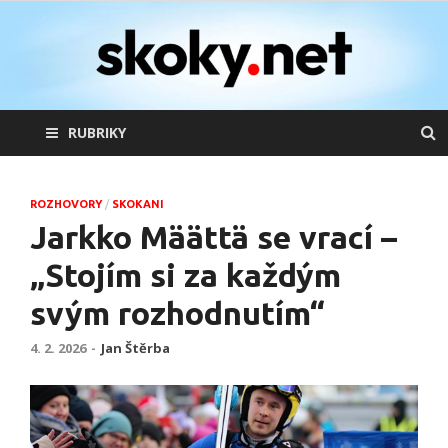
skoky.net
skoky na lyžích
RUBRIKY
ROZHOVORY
/
SKOKANI
Jarkko Määttä se vrací –
„Stojím si za každým
svým rozhodnutím“
4. 2. 2026
-
Jan Štěrba