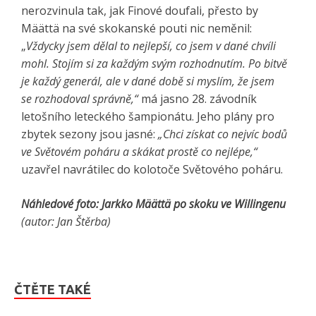
nerozvinula tak, jak Finové doufali, přesto by
Määttä na své skokanské pouti nic neměnil:
„
Vždycky jsem dělal to nejlepší, co jsem v dané chvíli
mohl. Stojím si za každým svým rozhodnutím. Po bitvě
je každý generál, ale v dané době si myslím, že jsem
se rozhodoval správně,“
má jasno 28. závodník
letošního leteckého šampionátu. Jeho plány pro
zbytek sezony jsou jasné:
„Chci získat co nejvíc bodů
ve Světovém poháru a skákat prostě co nejlépe,“
uzavřel navrátilec do kolotoče Světového poháru.
Náhledové foto: Jarkko Määttä po skoku ve Willingenu
(autor: Jan Štěrba)
ČTĚTE TAKÉ