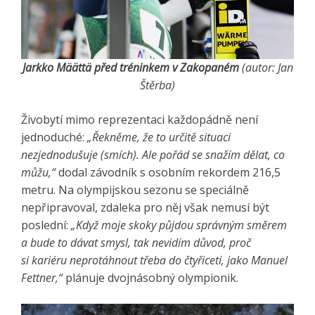
Jarkko Määttä před tréninkem v Zakopaném
(autor: Jan
Štěrba)
Živobytí mimo reprezentaci každopádně není
jednoduché:
„Řekněme, že to určitě situaci
nezjednodušuje (smích). Ale pořád se snažím dělat, co
můžu,“
dodal závodník s osobním rekordem 216,5
metru. Na olympijskou sezonu se speciálně
nepřipravoval, zdaleka pro něj však nemusí být
poslední:
„Když moje skoky půjdou správným směrem
a bude to dávat smysl, tak nevidím důvod, proč
si kariéru neprotáhnout třeba do čtyřiceti, jako Manuel
Fettner,“
plánuje dvojnásobný olympionik.