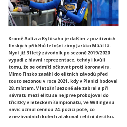
Kromě Aalta a Kytösaha je dalším z pozitivních
finských příběhů letošní zimy Jarkko Määttä.
Nyní již 31letý závodník po sezoně 2019/2020
vypadl z hlavní reprezentace, tehdy i kvůli
tomu, že se odmítl očkovat proti koronaviru.
Mimo Finsko zasáhl do elitních závodů před
touto sezonou v roce 2021, kdy v Planici bodoval
28. místem. V letošní sezoně ale zabral a při
návratu mezi elitu se nejprve probojoval do
třicítky v leteckém šampionátu, ve Willingenu
navíc uzmul cennou 24. pozici poté, co
v nezávodních kolech atakoval i elitní desítku.