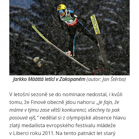
Jarkko Määttä letící v Zakopaném
(autor: Jan Štěrba)
V letošní sezoně se do nominace nedostal, i kvůli
tomu, že Finové obecně jdou nahoru:
„Je fajn, že
máme v týmu zase větší konkurenci, všechny to pak
posouvá výš,“
nedělal si z olympijské absence hlavu
zlatý medailista evropského festivalu mládeže
v Liberci roku 2011. Na tento patnáct let starý