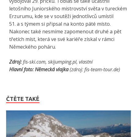
vybojoval 29. příčku. Tobias se také účastnil
letošního Juniorského mistrovství světa v tureckém
Erzurumu, kde se v soutěži jednotlivců umístil
51. a s týmem si připsal na konto páté místo.
Nakonec také nesmíme zapomenout druhé a pět
třetích míst, která ve své kariéře získal v rámci
Německého poháru.
Zdroj:
fis-ski.com, skijumping.pl, vlastní
Hlavní foto: Německá vlajka
(zdroj: fis-team-tour.de)
ČTĚTE TAKÉ