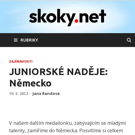
skoky.net
skoky na lyžích
RUBRIKY
ZAJÍMAVOSTI
JUNIORSKÉ NADĚJE:
Německo
16. 5. 2012
-
Jana Randová
V našem dalším medailonku, zabývajícím se mladými
talenty, zamíříme do Německa. Posvítíme si celkem