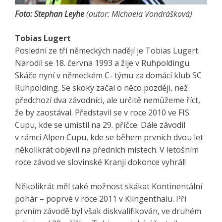
Foto: Stephan Leyhe
(autor: Michaela Vondrášková)
Tobias Lugert
Poslední ze tří německých nadějí je Tobias Lugert.
Narodil se 18. června 1993 a žije v Ruhpoldingu.
Skáče nyní v německém C- týmu za domácí klub SC
Ruhpolding. Se skoky začal o něco později, než
předchozí dva závodníci, ale určitě nemůžeme říct,
že by zaostával. Představil se v roce 2010 ve FIS
Cupu, kde se umístil na 29. příčce. Dále závodil
v rámci Alpen Cupu, kde se během prvních dvou let
několikrát objevil na předních místech. V letošním
roce závod ve slovinské Kranji dokonce vyhrál!
Několikrát měl také možnost skákat Kontinentální
pohár – poprvé v roce 2011 v Klingenthalu. Při
prvním závodě byl však diskvalifikován, ve druhém