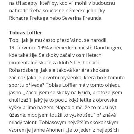
na tři adepty, kteří by, kdo ví, mohli v budoucnu
nahradit třeba současné německé jedničky
Richadra Freitaga nebo Severina Freunda.
Tobias Löffler
Tobi, jak je mu často přezdíváno, se narodil
19. července 1994 v německém městě Dauchingen,
kde také žije. Se skoky začal v osmi letech,
momentálně skáče za klub ST-Schonach
Rohardsberg. Jak ale taková kariéra skokana
začíná? Jaká je prvotní myšlenka, která ho k tomuto
sportu přivede? Tobias Löffler má v tomto ohledu
jasno. „Začal jsem se skoky na lyžích, protože jsem
chtěl zažít, jaký je to pocit, když letíte z obrovské
výšky přímo na zem. Napadlo mě, že to musí být
úžasné, moc jsem toužil to vyzkoušet,“ přiznává
mladý talent. Tobiasovým největším skokanským
vzorem je Janne Ahonen. „Je to jeden z nejlepších