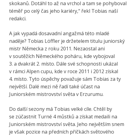
skokanů. Dotáhl to až na vrchol a tam se pohyboval
téměř po celý čas jeho kariéry,“ řekl Tobias naší
redakci.
A jak vypadá dosavadní angažmá této mladé
naděje? Tobias Löffler je držetelem titulu juniorský
mistr Německa z roku 2011. Nezaostal ani
v soutěžích Německého poháru, kde vybojoval
3. a dvakrát 2. místo. Dále své schopnosti ukázal
v rámci Alpen cupu, kde v roce 2011 i 2012 získal
4. místo. Tyto úspěchy považuje sám Tobias za ty
největší. Dalé mezi ně řadí také účast na
Juniorském mistrovství světa v Erzurumu.
Do další sezony má Tobias velké cíle. Chtěl by
se zúčastnit Turné 4 můstků a získat medaili na
Juniorském mistrovství světa. Jeho největším snem
je však pozice na předních příčkách světového