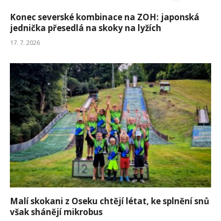
Konec severské kombinace na ZOH: japonská
jednička přesedlá na skoky na lyžích
17. 7. 2026
Malí skokani z Oseku chtějí létat, ke splnění snů
však shánějí mikrobus