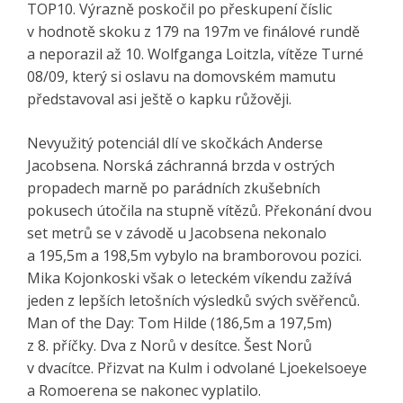
TOP10. Výrazně poskočil po přeskupení číslic
v hodnotě skoku z 179 na 197m ve finálové rundě
a neporazil až 10. Wolfganga Loitzla, vítěze Turné
08/09, který si oslavu na domovském mamutu
představoval asi ještě o kapku růžověji.
Nevyužitý potenciál dlí ve skočkách Anderse
Jacobsena. Norská záchranná brzda v ostrých
propadech marně po parádních zkušebních
pokusech útočila na stupně vítězů. Překonání dvou
set metrů se v závodě u Jacobsena nekonalo
a 195,5m a 198,5m vybylo na bramborovou pozici.
Mika Kojonkoski však o leteckém víkendu zažívá
jeden z lepších letošních výsledků svých svěřenců.
Man of the Day: Tom Hilde (186,5m a 197,5m)
z 8. příčky. Dva z Norů v desítce. Šest Norů
v dvacítce. Přizvat na Kulm i odvolané Ljoekelsoeye
a Romoerena se nakonec vyplatilo.