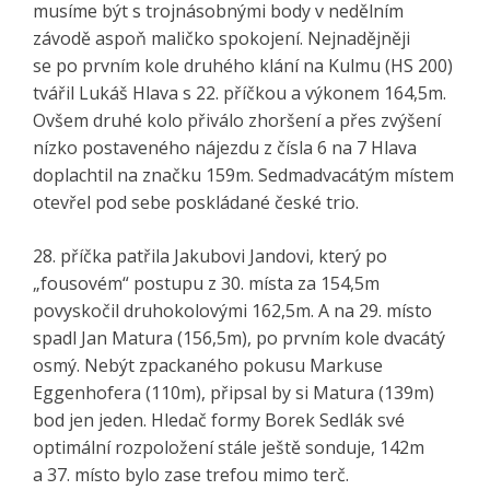
musíme být s trojnásobnými body v nedělním
závodě aspoň maličko spokojení. Nejnadějněji
se po prvním kole druhého klání na Kulmu (HS 200)
tvářil Lukáš Hlava s 22. příčkou a výkonem 164,5m.
Ovšem druhé kolo přiválo zhoršení a přes zvýšení
nízko postaveného nájezdu z čísla 6 na 7 Hlava
doplachtil na značku 159m. Sedmadvacátým místem
otevřel pod sebe poskládané české trio.
28. příčka patřila Jakubovi Jandovi, který po
„fousovém“ postupu z 30. místa za 154,5m
povyskočil druhokolovými 162,5m. A na 29. místo
spadl Jan Matura (156,5m), po prvním kole dvacátý
osmý. Nebýt zpackaného pokusu Markuse
Eggenhofera (110m), připsal by si Matura (139m)
bod jen jeden. Hledač formy Borek Sedlák své
optimální rozpoložení stále ještě sonduje, 142m
a 37. místo bylo zase trefou mimo terč.