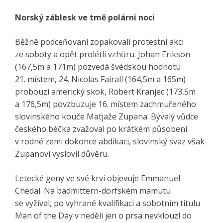
Norský záblesk ve tmě polární noci
Běžně podceňovaní zopakovali protestní akci
ze soboty a opět prolétli vzhůru. Johan Erikson
(167,5m a 171m) pozvedá švédskou hodnotu
21. místem, 24. Nicolas Fairall (164,5m a 165m)
probouzí americký skok, Robert Kranjec (173,5m
a 176,5m) povzbuzuje 16. místem zachmuřeného
slovinského kouče Matjaže Zupana. Bývalý vůdce
českého béčka zvažoval po krátkém působení
v rodné zemi dokonce abdikaci, slovinský svaz však
Zupanovi vyslovil důvěru.
Letecké geny ve své krvi objevuje Emmanuel
Chedal. Na badmittern-dorfském mamutu
se vyžíval, po vyhrané kvalifikaci a sobotním titulu
Man of the Day v neděli jen o prsa nevklouzl do