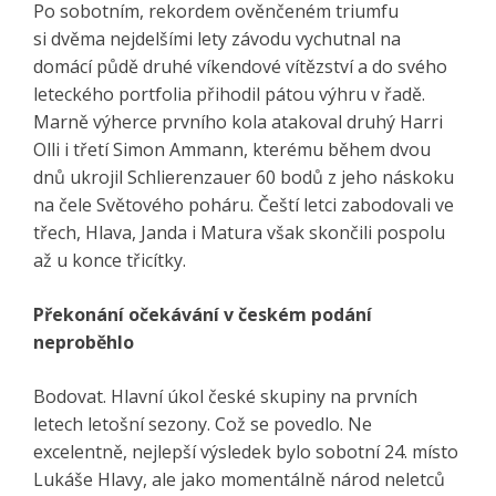
Po sobotním, rekordem ověnčeném triumfu
si dvěma nejdelšími lety závodu vychutnal na
domácí půdě druhé víkendové vítězství a do svého
leteckého portfolia přihodil pátou výhru v řadě.
Marně výherce prvního kola atakoval druhý Harri
Olli i třetí Simon Ammann, kterému během dvou
dnů ukrojil Schlierenzauer 60 bodů z jeho náskoku
na čele Světového poháru. Čeští letci zabodovali ve
třech, Hlava, Janda i Matura však skončili pospolu
až u konce třicítky.
Překonání očekávání v českém podání
neproběhlo
Bodovat. Hlavní úkol české skupiny na prvních
letech letošní sezony. Což se povedlo. Ne
excelentně, nejlepší výsledek bylo sobotní 24. místo
Lukáše Hlavy, ale jako momentálně národ neletců