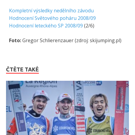
Kompletní výsledky nedělního závodu
Hodnocení Světového poháru 2008/09
Hodnocení leteckého SP 2008/09
(2/6)
Foto:
Gregor Schlierenzauer (zdroj: skijumping.pl)
ČTĚTE TAKÉ