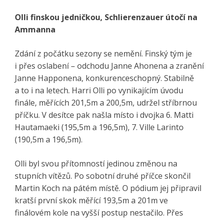
Olli finskou jedničkou, Schlierenzauer útočí na
Ammanna
Zdání z počátku sezony se nemění. Finský tým je
i přes oslabení – odchodu Janne Ahonena a zranění
Janne Happonena, konkurenceschopný. Stabilně
a to i na letech. Harri Olli po vynikajícím úvodu
finále, měřících 201,5m a 200,5m, udržel stříbrnou
příčku. V desítce pak našla místo i dvojka 6. Matti
Hautamaeki (195,5m a 196,5m), 7. Ville Larinto
(190,5m a 196,5m).
Olli byl svou přítomností jedinou změnou na
stupních vítězů. Po sobotní druhé příčce skončil
Martin Koch na pátém místě. O pódium jej připravil
kratší první skok měřící 193,5m a 201m ve
finálovém kole na vyšší postup nestačilo. Přes