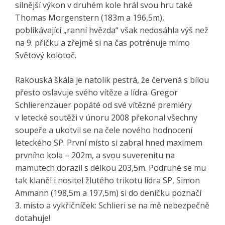
silnější výkon v druhém kole hrál svou hru také
Thomas Morgenstern (183m a 196,5m),
poblikávající „ranní hvězda“ však nedosáhla výš než
na 9. příčku a zřejmě si na čas potrénuje mimo
Světový kolotoč.
Rakouská škála je natolik pestrá, že červená s bílou
přesto oslavuje svého vítěze a lídra. Gregor
Schlierenzauer popáté od své vítězné premiéry
v letecké soutěži v únoru 2008 překonal všechny
soupeře a ukotvil se na čele nového hodnocení
leteckého SP. První místo si zabral hned maximem
prvního kola – 202m, a svou suverenitu na
mamutech dorazil s délkou 203,5m. Podruhé se mu
tak klaněl i nositel žlutého trikotu lídra SP, Simon
Ammann (198,5m a 197,5m) si do deníčku poznačí
3. místo a vykřičníček: Schlieri se na mě nebezpečně
dotahuje!