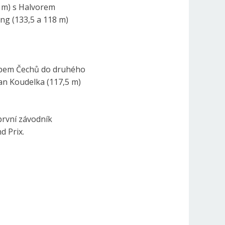
 m) s Halvorem
ng (133,5 a 118 m)
tupem Čechů do druhého
man Koudelka (117,5 m)
první závodník
d Prix.