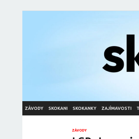
skoky.net
skoky na lyžích
ZÁVODY
SKOKANI
SKOKANKY
ZAJÍMAVOSTI
ZÁVODY