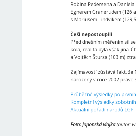
Robina Pedersena a Daniela
Egnerem Granerudem (126 a 1
s Mariusem Lindvikem (129,5
Češi nepostoupili
Před dnešním měřením sil se
kola, realita byla však jiná.
a Vojtěch Štursa (103 m) ztr
Zajímavostí zůstává fakt, že
narozený v roce 2002 právo s
Průběžné výsledky po první
Kompletní výsledky sobotníh
Aktuální pořadí národů LGP
Foto: Japonská vlajka
(autor: w