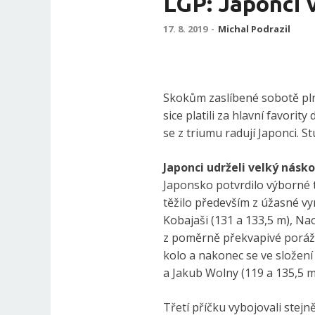
LGP: Japonci v
17. 8. 2019
-
Michal Podrazil
Skokům zaslíbené sobotě pl
sice platili za hlavní favori
se z triumu radují Japonci. S
Japonci udrželi velký násk
Japonsko potvrdilo výborné 
těžilo především z úžasné vyr
Kobajaši (131 a 133,5 m), Nao
z poměrně překvapivé porážk
kolo a nakonec se ve složení 
a Jakub Wolny (119 a 135,5 m
Třetí příčku vybojovali stejn