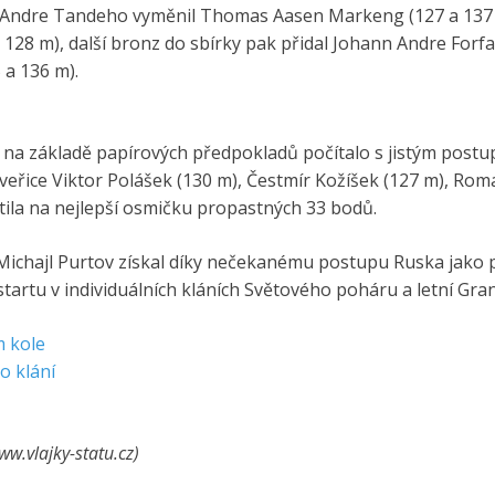
 Andre Tandeho vyměnil Thomas Aasen Markeng (127 a 137
28 m), další bronz do sbírky pak přidal Johann Andre Forfa
 a 136 m).
 na základě papírových předpokladů počítalo s jistým pos
 Čtveřice Viktor Polášek (130 m), Čestmír Kožíšek (127 m), Ro
atila na nejlepší osmičku propastných 33 bodů.
 Michajl Purtov získal díky nečekanému postupu Ruska jako 
tartu v individuálních kláních Světového poháru a letní Gran
m kole
o klání
ww.vlajky-statu.cz)