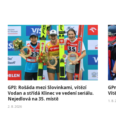
GPž: Rošáda mezi Slovinkami, vítězí
GPm
Vodan a střídá Klinec ve vedení seriálu.
Vít
Nejedlová na 35. místě
1. 8.
2. 8. 2026