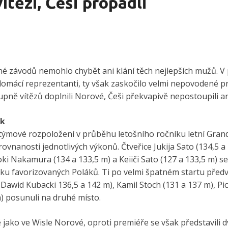
ítězí, Češi propadli
né závodů nemohlo chybět ani klání těch nejlepších mužů.
ty domácí reprezentanti, ty však zaskočilo velmi nepovodené pr
tupně vítězů doplnili Norové, Češi překvapivě nepostoupili a
ok
týmové rozpoložení v průběhu letošního ročníku letní Grand 
ovnanosti jednotlivých výkonů. Čtveřice Jukija Sato (134,5 a
ki Nakamura (134 a 133,5 m) a Keiiči Sato (127 a 133,5 m) se
u favorizovaných Poláků. Ti po velmi špatném startu předve
Dawid Kubacki 136,5 a 142 m), Kamil Stoch (131 a 137 m), Pio
) posunuli na druhé místo.
ě jako ve Wisle Norové, oproti premiéře se však představili d