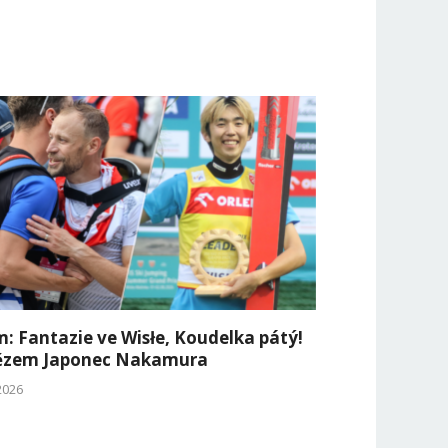
: Fantazie ve Wisłe, Koudelka pátý!
ězem Japonec Nakamura
 2026