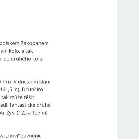
 V polském Zakopanem
vní kolo, a tak
ni do druhého kola.
Prix. V dnešním klání
 141,5 m), Džunširo
 tak může těšit
dli fantastické druhé
tr Żyła (122 a 127 m)
va „noví“ závodníci.