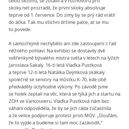
celou sezónu, se zotavil a v rozhovoru pro
skoky.net prozradil, že první skoky absolvuje
teprve od 1. července. Do zimy by se prý rád vrátil
do áčka. Tak mu všichni držíme palce, ať se mu
to povede.
A samozřejmě nechybělo ani zde zastoupení z řad
něžného pohlaví. Na exhibici se dostavily dvě
svěřenkyně bývalého mistra světa v letech na lyžích
Jaroslava Sakaly. 16-ti letá Vlaďka Pustková
a teprve 12-ti letá Natálka Dejmková skákaly
společně se seniory na můstku K-70, kde obě
předváděly úctyhodné výkony. Po závodě jsme
se holek zeptali na věc, která se týká jich a startu na
ZOH ve Vancouveru. Vlaďka Pustková nám bez
váhání odpověděla, že by se jich ráda zúčastnila
a že velice podporuje protest proti MOV. „Doufám,
že to vyjde a budeme si tam moc zazávodit,“