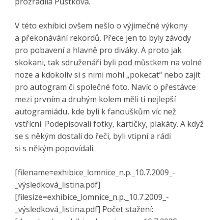
prozradila Pustková.
V této exhibici ovšem nešlo o výjimečné výkony
a překonávání rekordů. Přece jen to byly závody
pro pobavení a hlavně pro diváky. A proto jak
skokani, tak sdruženáři byli pod můstkem na volné
noze a kdokoliv si s nimi mohl „pokecat“ nebo zajít
pro autogram či společné foto. Navíc o přestávce
mezi prvním a druhým kolem měli ti nejlepší
autogramiádu, kde byli k fanouškům víc než
vstřícní. Podepisovali fotky, kartičky, plakáty. A když
se s někým dostali do řeči, byli vtipní a rádi
si s někým popovídali.
[filename=exhibice_lomnice_n.p._10.7.2009_-
_výsledková_listina.pdf]
[filesize=exhibice_lomnice_n.p._10.7.2009_-
_výsledková_listina.pdf] Počet stažení: