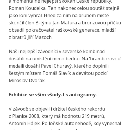
a momentálně nejlepší skokan České republiky,
Roman Koudelka. Ten nakonec celou soutěž stejně
jako loni vyhrál. Hned za ním na druhém místě
skončil člen B-týmu Jan Matura a bronzovou příčku
obsadil pokračovatel raškovské generace, mladší
z bratrů Jiří Mazoch.
Naši nejlepší závodníci v severské kombinaci
dosáhli na umístění mimo bednu. Na ‘bramborovou‘
medaili dosáhl Pavel Churavý, kterého doplnili
šestým místem Tomáš Slavík a devátou pozicí
Miroslav Dvořák.
Exhibice se vším všudy. I s autogramy.
V závodě se objevil i držitel českého rekordu
z Planice 2008, který má hodnotu 219 metrů,
Antonín Hájek. Po loňské autonehodě, kdy vynechal