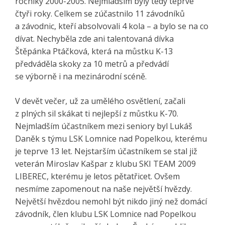
ročníky 2000-2005. Nejmladším byly tedy teprve
čtyři roky. Celkem se zúčastnilo 11 závodníků
a závodnic, kteří absolvovali 4 kola – a bylo se na co
dívat. Nechyběla zde ani talentovaná dívka
Štěpánka Ptáčková, která na můstku K-13
předváděla skoky za 10 metrů a předvádí
se výborně i na mezinárodní scéně.
V devět večer, už za umělého osvětlení, začali
z plných sil skákat ti nejlepší z můstku K-70.
Nejmladším účastníkem mezi seniory byl Lukáš
Daněk s týmu LSK Lomnice nad Popelkou, kterému
je teprve 13 let. Nejstarším účastníkem se stal již
veterán Miroslav Kašpar z klubu SKI TEAM 2009
LIBEREC, kterému je letos pětatřicet. Ovšem
nesmíme zapomenout na naše největší hvězdy.
Největší hvězdou nemohl být nikdo jiný než domácí
závodník, člen klubu LSK Lomnice nad Popelkou