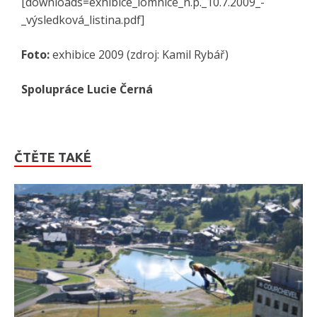
[downloads=exhibice_lomnice_n.p._10.7.2009_-
_výsledková_listina.pdf]
Foto:
exhibice 2009 (zdroj: Kamil Rybář)
Spolupráce Lucie Černá
ČTĚTE TAKÉ