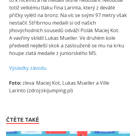
totiž velkému tlaku Fina Larinta, který z deváté
příčky vylétl na bronz. Na víc se svými 97 metry však
nestačil. Stříbrnou medaili si od našich
jihovýchodních sousedů odváží Polák Maciej Kot.
A vavříny sklidil Lukas Mueller. Ve druhém kole
předvedl nejdelší skok a zaslouženě se mu na krku
houpe zlatá medaile z juniorského MS.
Výsledky závodu
Foto:
zleva: Maciej Kot, Lukas Mueller a Ville
Larinto (zdroj:skijumping.pl)
ČTĚTE TAKÉ