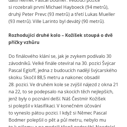
si rozebrali první Michael Hayboeck (94 metrů),
druhý Peter Prevc (93 metrů) a třetí Lukas Mueller
(93 metrů). Ville Larinto byl devátý (90 metrů).
Rozhodující druhé kolo – Kožíšek stoupá o dvě
příčky vzhůru
Do finálového klání se, jak je zvykem podívalo 30
závodníků. Velké finále otevíral na 30. pozici Švýcar
Pascal Egloff, jedna z budoucích nadějí švýcarského
skoku. Skočil 88,5 metru a nakonec obsadil
28. pozici. Ve druhém kole se zvýšil nájezd z okna 21
na 22, to se podepsalo na skocích těch nejlepších,
jenž byly o poznání delší. Náš Čestmír Kožíšek
si polepšil v klasifikaci. V konečném účování
to vyneslo pátou pozici. I když si Němec Pascal
Bodmer polepšil o pět a půl metru, nebylo mu
to k ničemu a na medaili těsně nedosáhl. Neodolal