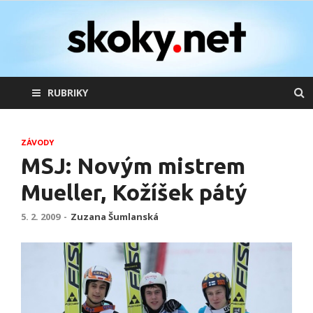
skoky.net
skoky na lyžích
RUBRIKY
ZÁVODY
MSJ: Novým mistrem
Mueller, Kožíšek pátý
5. 2. 2009
-
Zuzana Šumlanská