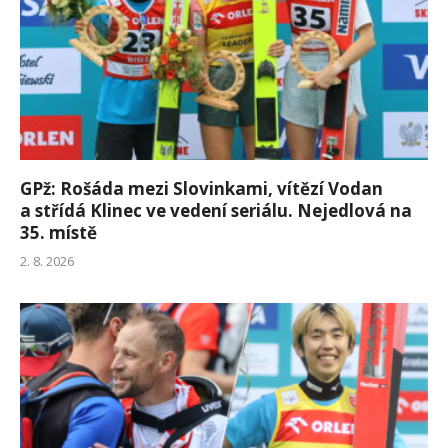
GPž: Rošáda mezi Slovinkami, vítězí Vodan
a střídá Klinec ve vedení seriálu. Nejedlová na
35. místě
2. 8. 2026