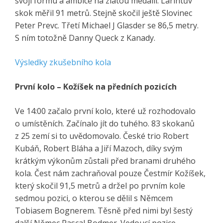
svoji formu a ambice na zlatou medaili. Larintův
skok měřil 91 metrů. Stejně skočil ještě Slovinec
Peter Prevc. Třetí Michael J Glasder se 86,5 metry.
S ním totožně Danny Queck z Kanady.
Výsledky zkušebního kola
První kolo – Kožíšek na předních pozicích
Ve 14:00 začalo první kolo, které už rozhodovalo
o umístěních. Začínalo jít do tuhého. 83 skokanů
z 25 zemí si to uvědomovalo. České trio Robert
Kubáň, Robert Bláha a Jiří Mazoch, díky svým
krátkým výkonům zůstali před branami druhého
kola. Čest nám zachraňoval pouze Čestmír Kožíšek,
který skočil 91,5 metrů a držel po prvním kole
sedmou pozici, o kterou se dělil s Němcem
Tobiasem Bognerem. Těsně před nimi byl šestý
další Němec Pascal Bodmer. Vedoucí pozice