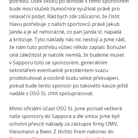
potřebu. Úsek skoku po dohodě s tímto sponzorem
bude moci služeb tlumočnice využívat právě pro
relaxační pobyt. Rád bych zde zdůraznil, že čistit
hlavu potřebuje z našich sportovců právě Jakub
Janda a je až nehorázné, co pan Janda st. napadá
a kritizuje. Tyto náklady nás nic nestojí a jsme rádi,
že nám tuto potřebu vůbec někdo zaplatí. Bohužel
celá záležitost je natolik nemilá, že budeme muset
v Sapporu toto se sponzorem, generálním
sekretářem eventuelně prezidentem svazu
prodiskutovat a osobně budu velice překvapen,
pokud bude tento sponzor po takovéto kauze ještě
nadále s OSÚ SL chtít spolupracovat.
Mimo oficiální účast OSÚ SL jsme pozvali veškeré
naše sponzory do Sappora a dle smluv jsme byli
ochotni převzít náklady za zástupce firmy OMV,
Viessmann a Bwin. Z těchto firem nakonec do