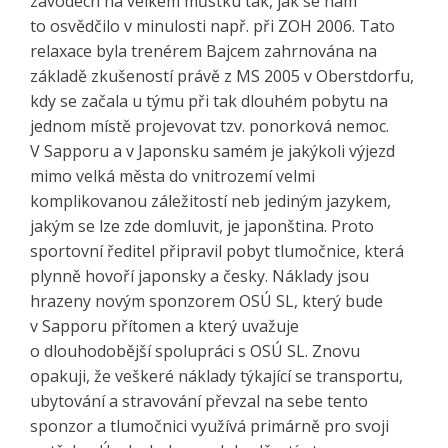
závodech na velkém můstku tak, jak se nám
to osvědčilo v minulosti např. při ZOH 2006. Tato
relaxace byla trenérem Bajcem zahrnována na
základě zkušeností právě z MS 2005 v Oberstdorfu,
kdy se začala u týmu při tak dlouhém pobytu na
jednom místě projevovat tzv. ponorková nemoc.
V Sapporu a v Japonsku samém je jakýkoli výjezd
mimo velká města do vnitrozemí velmi
komplikovanou záležitostí neb jediným jazykem,
jakým se lze zde domluvit, je japonština. Proto
sportovní ředitel připravil pobyt tlumočnice, která
plynně hovoří japonsky a česky. Náklady jsou
hrazeny novým sponzorem OSÚ SL, který bude
v Sapporu přítomen a který uvažuje
o dlouhodobější spolupráci s OSÚ SL. Znovu
opakuji, že veškeré náklady týkající se transportu,
ubytování a stravování převzal na sebe tento
sponzor a tlumočnici využívá primárně pro svoji