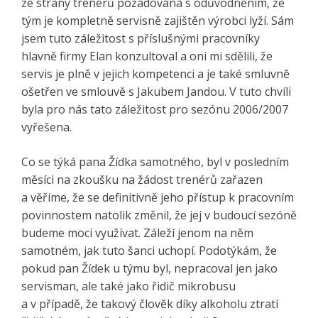
ze strany trenérů požadována s odůvodněním, že
tým je kompletně servisně zajištěn výrobci lyží. Sám
jsem tuto záležitost s příslušnými pracovníky
hlavně firmy Elan konzultoval a oni mi sdělili, že
servis je plně v jejich kompetenci a je také smluvně
ošetřen ve smlouvě s Jakubem Jandou. V tuto chvíli
byla pro nás tato záležitost pro sezónu 2006/2007
vyřešena.
Co se týká pana Žídka samotného, byl v posledním
měsíci na zkoušku na žádost trenérů zařazen
a věříme, že se definitivně jeho přístup k pracovním
povinnostem natolik změnil, že jej v budoucí sezóně
budeme moci využívat. Záleží jenom na něm
samotném, jak tuto šanci uchopí. Podotýkám, že
pokud pan Žídek u týmu byl, nepracoval jen jako
servisman, ale také jako řidič mikrobusu
a v případě, že takový člověk díky alkoholu ztratí