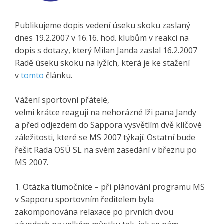
Publikujeme dopis vedení úseku skoku zaslaný
dnes 19.2.2007 v 16.16. hod. klubům v reakci na
dopis s dotazy, který Milan Janda zaslal 16.2.2007
Radě úseku skoku na lyžích, která je ke stažení
v
tomto
článku.
Vážení sportovní přátelé,
velmi krátce reaguji na nehorázné lži pana Jandy
a před odjezdem do Sappora vysvětlím dvě klíčové
záležitosti, které se MS 2007 týkají. Ostatní bude
řešit Rada OSÚ SL na svém zasedání v březnu po
MS 2007.
1. Otázka tlumočnice – při plánování programu MS
v Sapporu sportovním ředitelem byla
zakomponována relaxace po prvních dvou