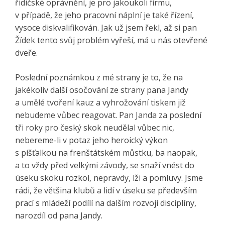
řidičské oprávnění, je pro jakoukoli firmu,
v případě, že jeho pracovní náplní je také řízení,
vysoce diskvalifikován. Jak už jsem řekl, až si pan
Žídek tento svůj problém vyřeší, má u nás otevřené
dveře.
Poslední poznámkou z mé strany je to, že na
jakékoliv další osočování ze strany pana Jandy
a umělé tvoření kauz a vyhrožování tiskem již
nebudeme vůbec reagovat. Pan Janda za poslední
tři roky pro český skok neudělal vůbec nic,
nebereme-li v potaz jeho heroický výkon
s píšťalkou na frenštátském můstku, ba naopak,
a to vždy před velkými závody, se snaží vnést do
úseku skoku rozkol, nepravdy, lži a pomluvy. Jsme
rádi, že většina klubů a lidí v úseku se především
prací s mládeží podílí na dalším rozvoji disciplíny,
narozdíl od pana Jandy.