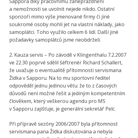
Sappora díky pracovnímu zaneprázdnění
a nemožnosti se uvolnit nejede nikdo. Ostatní
sponzoři mimo výše jmenované firmy či jiné
soukromé osoby mohli jet na vlastní náklady, jako
samoplátci. Toho využilo celkem 6 lidí. Další jiné
požadavky samoplátců jsme neobdrželi.
2. Kauza servis – Po závodě v Klingenthalu 7.2.2007
ve 22.30 poprvé sdělil šéftrenér Richard Schallert,
že uvažuje o eventualitě přítomnosti servismana
Žídka v Sapporu. Na to mu sportovní ředitel
odpověděl jednu jedinou větu: že to z časových
důvodů není možné řešit a jediným kompetentním
člověkem, který veškerou agendu pro MS
v Sapporu zajišťuje, je generální sekretář Pelc.
Při přípravě sezóny 2006/2007 byla přítomnost
servismana pana Žídka diskutována a nebyla