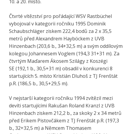
10. a 20. místo.
Čtvrté vítězství pro pořádající WSV Rastbüchel
vybojoval v kategorii ročníku 1995 Dominik
Schaubschläger ziskem 222,4 bodů za 2 x 35,5
metrů před Alexandrem Hayböckem z UVB
Hinzenbach (203,6 b., 34+32,5 m) a svým oddílovým
kolegou Johannesem Voglem (194,3 31+31 m). Za
čtvrtým Maďarem Ákosem Szilágy z Koszégi
SE (192,1 b., 30,5+31 m) obsadil v konkurenci 8
startujících 5. místo Kristián Dluhoš z TJ Frenštát
p.R. (186,5 b., 30,5+29,5 m).
V nejstarší kategorii ročníku 1994 zvítězil mezi
devíti startujícími Rakušan Roland Kranzl z UVB
Hinzenbach ziskem 212,2 b., za skoky 2 x 34 metrů
před Erikem Pistovčákem z TJ Frenštát p.R. (197,3
b., 32+32,5 m) a Němcem Thomasem