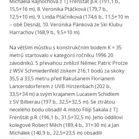
Michaela Rajnochová z TJ Frenštát p.R. (191,1 b.,
15,5+16 m), 8. Veronika Ptáčková (179,7 b.,
12,5+10 m), 9. Linda Ptáčníková (174,6 b., 11,5+10 m
– obě Desná), 10. Veronika Pánková ze Ski Klubu
Harrachov (168,9 b., 9,5+10 m).
Na větším můstku s konstrukčním bodem K = 35
metrů startovalo v kategorii ročníku 1996 20
závodníků. S převahou zvítězil Němec Patric Protze
z WSV Schmiedenfeld ziskem 216,1 bodů za skoky
35,5 a 33,5 metru před Rakušanem Florianem
Lancersdorferem z UVB Hinzenbach (202 b.,
33,5+34 m) a svým krajanem Lucasem Schidtem
z SV Bilberau (197 b., 32,5+32,5 m). Se ztrátou
necelého bodu obsadil 4. místo Filip Sakala z TJ
Frenštát p.R. (196,1 b., 31,5+32,5 m). Jeho oddíloví
kolegové Robert Měch (189,4 b., 31+30 m) a Jan
Michálek (140,9 b., 22,5+23,5 m) obsadili