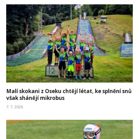
Malí skokani z Oseku chtějí létat, ke splnění snů
však shánějí mikrobus
7. 7. 2026