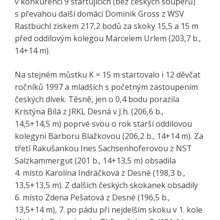
v konkurenci 9 startujících (bez českých soupeřů)
s převahou další domácí Dominik Gross z WSV
Rastbüchl ziskem 217,2 bodů za skoky 15,5 a 15 m
před oddílovým kolegou Marcelem Urlem (203,7 b.,
14+14 m).
Na stejném můstku K = 15 m startovalo i 12 děvčat
ročníků 1997 a mladších s početným zastoupením
českých dívek. Těsně, jen o 0,4 bodu porazila
Kristýna Bílá z JRKL Desná v J.h. (206,6 b.,
14,5+14,5 m) poprvé svou o rok starší oddílovou
kolegyni Barboru Blažkovou (206,2 b., 14+14 m). Za
třetí Rakušankou Ines Sachsenhoferovou z NST
Salzkammergut (201 b., 14+13,5 m) obsadila
4. místo Karolína Indráčková z Desné (198,3 b.,
13,5+13,5 m). Z dalších českých skokanek obsadily
6. místo Zdena Pešatová z Desné (196,5 b.,
13,5+14 m), 7. po pádu při nejdelším skoku v 1. kole