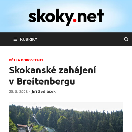
skoky.net
skoky na lyžích
RUBRIKY
DĚTI A DOROSTENCI
Skokanské zahájení
v Breitenbergu
25. 5. 2008
-
Jiří Sedláček