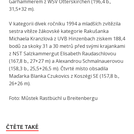
Garhammerem z WSV Otterskirchen (196,4 b.,
31,5+32 m).
V kategorii dívek ročníku 1994 a mladších zvítězila
sestra vítěze žákovské kategorie Rakušanka
Michaela Kranzlová z UVB Hinzenbach ziskem 188,4
bodů za skoky 31 a 30 metrů před svými krajankami
z NST Salzkammergut Elisabeth Raudaschlovou
(167,8 b., 27+27 m) a Alexandrou Schmalnauerovou
(158,3 b., 25,5+26,5 m). Čtvrté místo obsadila
Maďarka Blanka Czukovics z Koszégi SE (157,8 b.,
26+26 m).
Foto: Můstek Rastbüchl u Breitenbergu
ČTĚTE TAKÉ