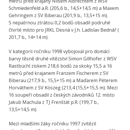
metrů před krajany Nilsem Albrechtem z WSV
Schmiedenfeld a.R. (205,6 b., 14,5+14,5 m) a Maxem
Gehringem z SV Biberau (201,9 b., 13,5+15 m).
S nepatrnou ztrátou 0,2 bodů obsadil podruhé
čtvrté místo pro JRKL Desná v J.h. Ladislav Bednář (
201,7 b., 14+14 m).
V kategorii ročníku 1998 vybojoval pro domácí
barvy těsně druhé vítězství Simon Gillhofer z WSV
Rastbüchl ziskem 218,6 bodů za skoky 15,5 a 16
metrů před krajanem Franzem Fischerem z SV
Biberau (217,9 b., 15,5+15 m) a Maďarem Péterem
Horváthem z SV Köszeg (213,4 (15,5+15,5 m). Mezi
16 soupeři obsadil z českých závodníků 12. místo
Jakub Machula z TJ Frenštát p.R. (199,7 b.,
13,5+14,5 m).
Mezi mladšími žáky ročníku 1997 zvítězil