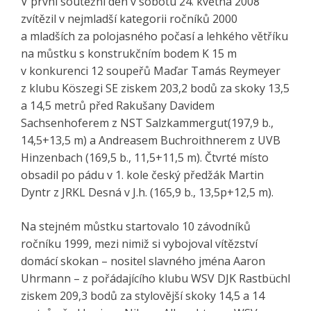
V první soutěžní den v sobotu 24. května 2008
zvítězil v nejmladší kategorii ročníků 2000
a mladších za polojasného počasí a lehkého větříku
na můstku s konstrukčním bodem K 15 m
v konkurenci 12 soupeřů Maďar Tamás Reymeyer
z klubu Köszegi SE ziskem 203,2 bodů za skoky 13,5
a 14,5 metrů před Rakušany Davidem
Sachsenhoferem z NST Salzkammergut(197,9 b.,
14,5+13,5 m) a Andreasem Buchroithnerem z UVB
Hinzenbach (169,5 b., 11,5+11,5 m). Čtvrté místo
obsadil po pádu v 1. kole český předžák Martin
Dyntr z JRKL Desná v J.h. (165,9 b., 13,5p+12,5 m).
Na stejném můstku startovalo 10 závodníků
ročníku 1999, mezi nimiž si vybojoval vítězství
domácí skokan – nositel slavného jména Aaron
Uhrmann – z pořádajícího klubu WSV DJK Rastbüchl
ziskem 209,3 bodů za stylovější skoky 14,5 a 14