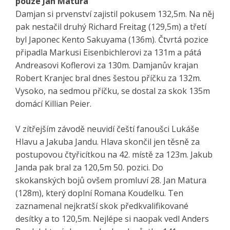
pouze Jan Matura
Damjan si prvenství zajistil pokusem 132,5m. Na něj
pak nestačil druhý Richard Freitag (129,5m) a třetí
byl Japonec Kento Sakuyama (136m). Čtvrtá pozice
připadla Markusi Eisenbichlerovi za 131m a pátá
Andreasovi Koflerovi za 130m. Damjanův krajan
Robert Kranjec bral dnes šestou příčku za 132m.
Vysoko, na sedmou příčku, se dostal za skok 135m
domácí Killian Peier.
V zítřejším závodě neuvidí čeští fanoušci Lukáše
Hlavu a Jakuba Jandu. Hlava skončil jen těsně za
postupovou čtyřicítkou na 42. místě za 123m. Jakub
Janda pak bral za 120,5m 50. pozici. Do
skokanských bojů ovšem promluví 28. Jan Matura
(128m), který doplní Romana Koudelku. Ten
zaznamenal nejkratší skok předkvalifikované
desítky a to 120,5m. Nejlépe si naopak vedl Anders