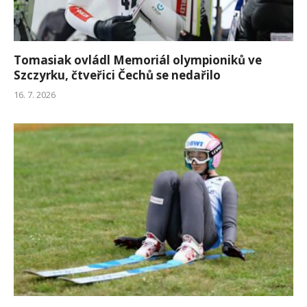
Tomasiak ovládl Memoriál olympioniků ve
Szczyrku, čtveřici Čechů se nedařilo
16. 7. 2026