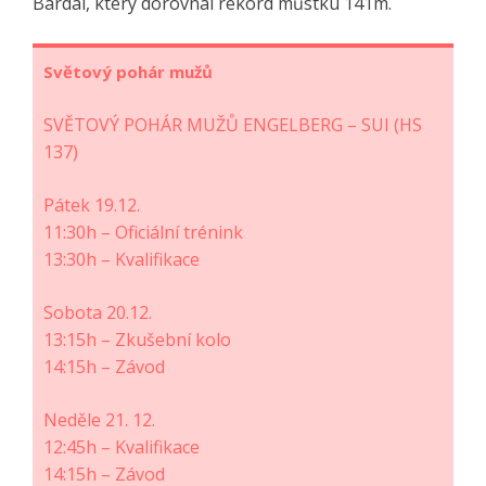
Bardal, který dorovnal rekord můstku 141m.
Světový pohár mužů
SVĚTOVÝ POHÁR MUŽŮ ENGELBERG – SUI (HS
137)
Pátek 19.12.
11:30h – Oficiální trénink
13:30h – Kvalifikace
Sobota 20.12.
13:15h – Zkušební kolo
14:15h – Závod
Neděle 21. 12.
12:45h – Kvalifikace
14:15h – Závod