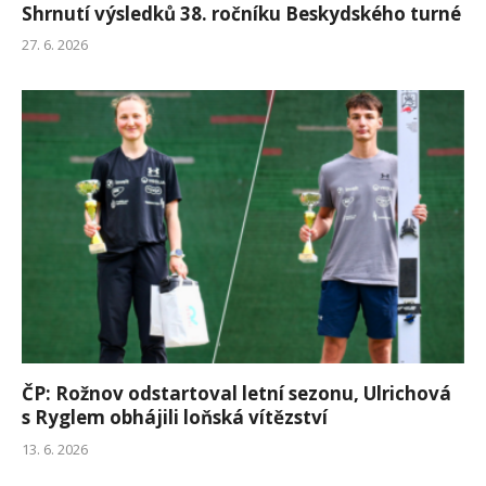
Shrnutí výsledků 38. ročníku Beskydského turné
27. 6. 2026
ČP: Rožnov odstartoval letní sezonu, Ulrichová
s Ryglem obhájili loňská vítězství
13. 6. 2026