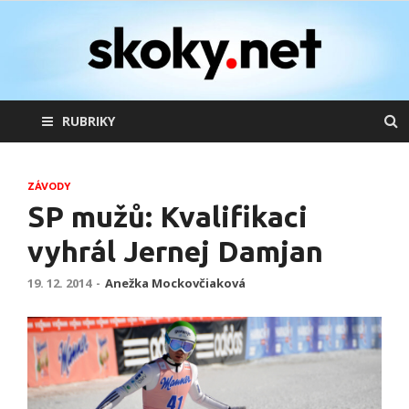
skoky.net
skoky na lyžích
RUBRIKY
ZÁVODY
SP mužů: Kvalifikaci
vyhrál Jernej Damjan
19. 12. 2014
-
Anežka Mockovčiaková