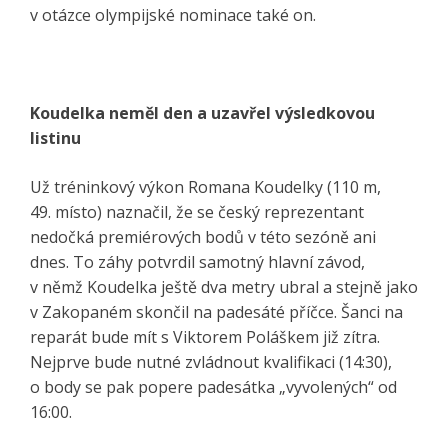
v otázce olympijské nominace také on.
Koudelka neměl den a uzavřel výsledkovou
listinu
Už tréninkový výkon Romana Koudelky (110 m,
49. místo) naznačil, že se český reprezentant
nedočká premiérových bodů v této sezóně ani
dnes. To záhy potvrdil samotný hlavní závod,
v němž Koudelka ještě dva metry ubral a stejně jako
v Zakopaném skončil na padesáté příčce. Šanci na
reparát bude mít s Viktorem Poláškem již zítra.
Nejprve bude nutné zvládnout kvalifikaci (14:30),
o body se pak popere padesátka „vyvolených“ od
16:00.