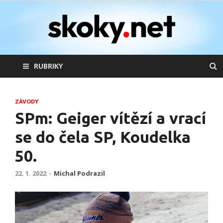
skoky.net
skoky na lyžích
RUBRIKY
ZÁVODY
SPm: Geiger vítězí a vrací
se do čela SP, Koudelka
50.
22. 1. 2022
-
Michal Podrazil