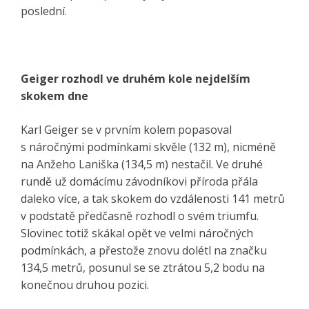
poslední.
Geiger rozhodl ve druhém kole nejdelším
skokem dne
Karl Geiger se v prvním kolem popasoval
s náročnými podmínkami skvěle (132 m), nicméně
na Anžeho Laniška (134,5 m) nestačil. Ve druhé
rundě už domácímu závodníkovi příroda přála
daleko více, a tak skokem do vzdálenosti 141 metrů
v podstatě předčasně rozhodl o svém triumfu.
Slovinec totiž skákal opět ve velmi náročných
podmínkách, a přestože znovu dolétl na značku
134,5 metrů, posunul se se ztrátou 5,2 bodu na
konečnou druhou pozici.