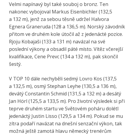
Velmi napínavý byl také souboj o bronz. Ten
nakonec vybojoval Markus Eisenbichler (132,5
a 132 m), jenž za sebou těsně udržel Halvora
Egnera Graneruda (128 a 136,5 m). Norský závodník
přitom ve druhém kole útočil až z jedenácté pozice.
Rjoju Kobajaši (133 a 131 m) navázal na své
poslední výkony a obsadil páté místo. Vítěz včerejší
kvalifikace, Cene Prevc (134 a 132 m), pak skončil
šestý.
V TOP 10 dále nechyběli sedmý Lovro Kos (137,5
a 132,5 m), osmý Stephan Leyhe (130,5 a 136 m),
devátý Constantin Schmid (131,5 a 132 m) a desátý
Jan Hörl (125,5 a 133,5 m). Pro životní výsledek si při
teprve druhém startu ve Světovém poháru dolétl
jedenáctý Justin Lisso (129,5 a 134 m). Pokud se mu
zítra podaří navázat na dnešní senzační výkon, tak
možná ještě zamotá hlavu německý trenérům