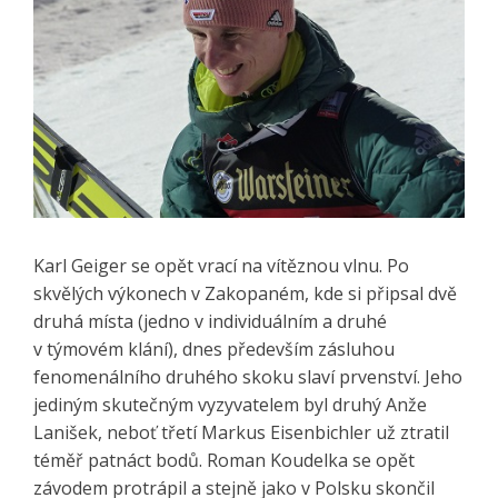
Karl Geiger se opět vrací na vítěznou vlnu. Po
skvělých výkonech v Zakopaném, kde si připsal dvě
druhá místa (jedno v individuálním a druhé
v týmovém klání), dnes především zásluhou
fenomenálního druhého skoku slaví prvenství. Jeho
jediným skutečným vyzyvatelem byl druhý Anže
Lanišek, neboť třetí Markus Eisenbichler už ztratil
téměř patnáct bodů. Roman Koudelka se opět
závodem protrápil a stejně jako v Polsku skončil