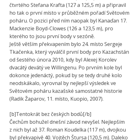
čtvrtého Stefana Krafta (127 a 125,5 m) a připravil
ho tak o první místo v průběžném pořadí Světovém
poháru. O pozici před ním naopak byl Kanaďan 17.
Mackenzie Boyd-Clowes (126 a 123,5 m), pro
kterého to jsou první body v sezóně.
Ještě větším překvapením bylo 24. místo Sergeje
Tkačenka, který vyválčil první body pro Kazachstán
od šestého února 2010, kdy byl Alexej Korolev
dvacátý devátý ve Willingenu. Po prvním kole byl
dokonce jedenáctý, pokud by se tedy druhé kolo
neodskákalo, vyrovnal by nejlepší výsledek ve
Světovém poháru kazašské samostatné historie
(Radik Žaparov, 11. místo, Kuopio, 2007).
[b]Tentokrát bez českých bodů[/b]
Čechům bohužel dnešní závod nevyšel. Nejlepším
z nich byl až 37. Roman Koudelka (117 m), dvojkou
byl překvapivě 40. Vojtěch Štursa (120,5 m). Daleko