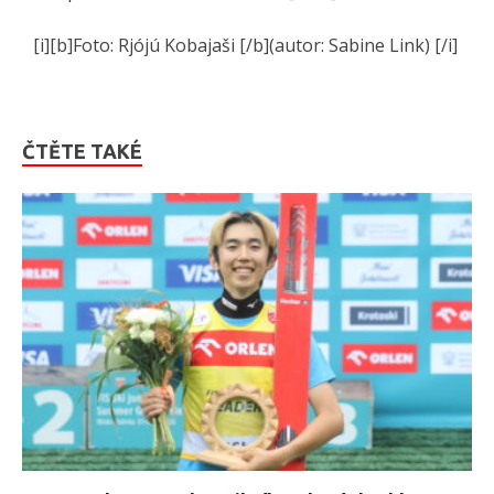
[i][b]Foto: Rjójú Kobajaši [/b](autor: Sabine Link) [/i]
ČTĚTE TAKÉ