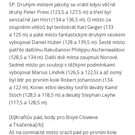
SP. Druhým místem jakoby se vrátil kdysi věčně
druhý Peter Prevc (123,5 a 127,5 m) a třetí byl
senzačně Jan Hörl (134 a 136,5 m). O místo za
stupněmi vítězů byl tentokrát Karl Geiger (133
a 125 m) a páté místo fantastickým druhým skokem
vybojoval Daniel Huber (128 a 139,5 m). Šesté místo
patřilo dalšímu Rakušanovi Philippu Aschenwaldovi
(128,5 a 134 m). Další dvě místa zaujmuli Norové.
Sedmé místo po souboji s těžkými podmínkami
vybojoval Marius Lindvik (126,5 a 122,5) a až osmý
byl lídr po prvním kole Robert Johansson (134
a 122 m). Konec elitní desítky tvořili devátý Kamil
Stoch (128,5 a 118,5 m) a desátý Stephan Leyhe
(117,5 a 128,5 m).
[b]Kraftův pád, body pro Boyd-Clowese
a Tkačenka[/b]
Až na osmnácté místo srazil pád po prvním kole