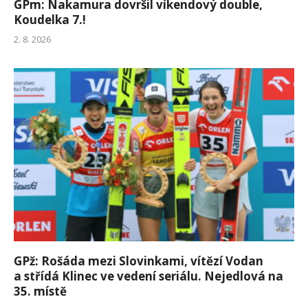
GPm: Nakamura dovršil víkendový double,
Koudelka 7.!
2. 8. 2026
GPž: Rošáda mezi Slovinkami, vítězí Vodan
a střídá Klinec ve vedení seriálu. Nejedlová na
35. místě