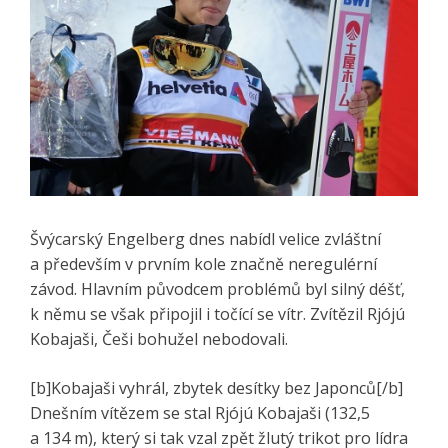
Švýcarský Engelberg dnes nabídl velice zvláštní
a především v prvním kole značně neregulérní
závod. Hlavním původcem problémů byl silný déšť,
k němu se však připojil i točící se vítr. Zvítězil Rjójú
Kobajaši, Češi bohužel nebodovali.
[b]Kobajaši vyhrál, zbytek desítky bez Japonců[/b]
Dnešním vítězem se stal Rjójú Kobajaši (132,5
a 134 m), který si tak vzal zpět žlutý trikot pro lídra