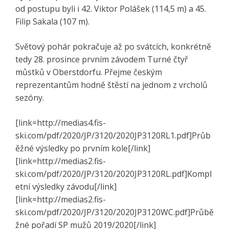
od postupu byli i 42. Viktor Polášek (114,5 m) a 45.
Filip Sakala (107 m).
Světový pohár pokračuje až po svátcích, konkrétně
tedy 28. prosince prvním závodem Turné čtyř
můstků v Oberstdorfu. Přejme českým
reprezentantům hodně štěstí na jednom z vrcholů
sezóny.
[link=http://medias4.fis-
ski.com/pdf/2020/JP/3120/2020JP3120RL1.pdf]Průb
ěžné výsledky po prvním kole[/link]
[link=http://medias2.fis-
ski.com/pdf/2020/JP/3120/2020JP3120RL.pdf]Kompl
etní výsledky závodu[/link]
[link=http://medias2.fis-
ski.com/pdf/2020/JP/3120/2020JP3120WC.pdf]Průbě
žné pořadí SP mužů 2019/2020[/link]