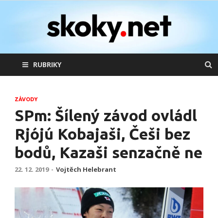
skoky.net
skoky na lyžích
RUBRIKY
ZÁVODY
SPm: Šílený závod ovládl
Rjójú Kobajaši, Češi bez
bodů, Kazaši senzačně ne
22. 12. 2019
-
Vojtěch Helebrant