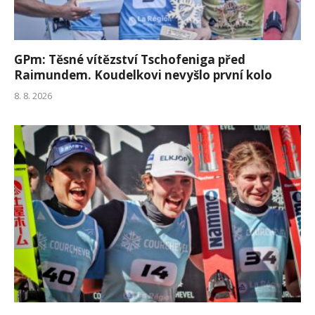
GPm: Těsné vítězství Tschofeniga před
Raimundem. Koudelkovi nevyšlo první kolo
8. 8. 2026