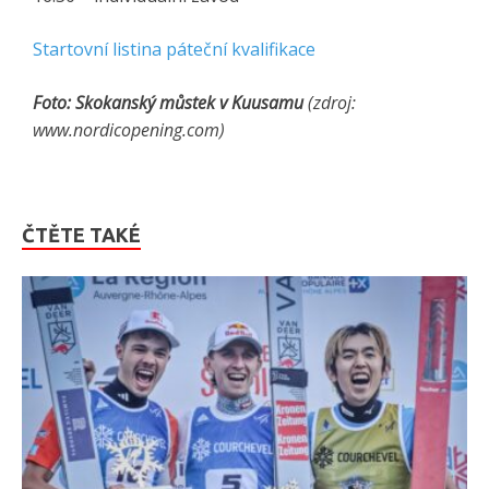
Startovní listina páteční kvalifikace
Foto: Skokanský můstek v Kuusamu
(zdroj:
www.nordicopening.com)
ČTĚTE TAKÉ