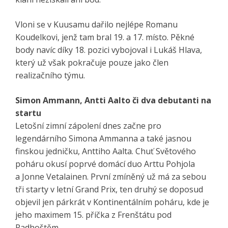
Vloni se v Kuusamu dařilo nejlépe Romanu
Koudelkovi, jenž tam bral 19. a 17. místo. Pěkné
body navíc díky 18. pozici vybojoval i Lukáš Hlava,
který už však pokračuje pouze jako člen
realizačního týmu.
Simon Ammann, Antti Aalto či dva debutanti na
startu
Letošní zimní zápolení dnes začne pro
legendárního Simona Ammanna a také jasnou
finskou jedničku, Anttiho Aalta. Chuť Světového
poháru okusí poprvé domácí duo Arttu Pohjola
a Jonne Vetalainen. První zmíněný už má za sebou
tři starty v letní Grand Prix, ten druhý se doposud
objevil jen párkrát v Kontinentálním poháru, kde je
jeho maximem 15. příčka z Frenštátu pod
Radhoštěm.