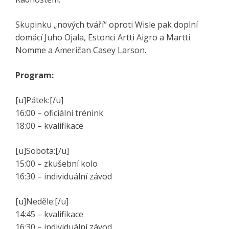
Skupinku „nových tváří“ oproti Wisle pak doplní
domácí Juho Ojala, Estonci Artti Aigro a Martti
Nomme a Američan Casey Larson.
Program:
[u]Pátek:[/u]
16:00 – oficiální trénink
18:00 – kvalifikace
[u]Sobota:[/u]
15:00 – zkušební kolo
16:30 – individuální závod
[u]Neděle:[/u]
14:45 – kvalifikace
16:30 – individuální závod