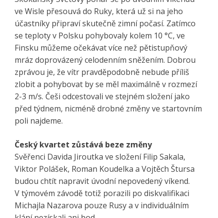
ve Wisle přesouvá do Ruky, která už si na jeho
účastníky připraví skutečně zimní počasí. Zatímco
se teploty v Polsku pohybovaly kolem 10 °C, ve
Finsku můžeme očekávat více než pětistupňový
mráz doprovázený celodenním sněžením. Dobrou
zprávou je, že vítr pravděpodobně nebude příliš
zlobit a pohybovat by se měl maximálně v rozmezí
2-3 m/s. Češi odcestovali ve stejném složení jako
před týdnem, nicméně drobné změny ve startovním
poli najdeme.
Český kvartet zůstává beze změny
Svěřenci Davida Jiroutka ve složení Filip Sakala,
Viktor Polášek, Roman Koudelka a Vojtěch Štursa
budou chtít napravit úvodní nepovedený víkend.
V týmovém závodě totiž porazili po diskvalifikaci
Michajla Nazarova pouze Rusy a v individuálním
klání nezískali ani bod.