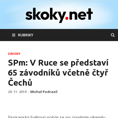
skoky.net
skoky na lyžích
RUBRIKY
ZÁVODY
SPm: V Ruce se představí
65 závodníků včetně čtyř
Čechů
29. 11. 2019
-
Michal Podrazil
Skokanský Světový pohár se po úvodním víkendu