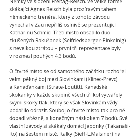
Němky ve složení Freitag-Reisch. Ve velké formě
skákající Agnes Reisch byla prozíravým tahem
německého trenéra, který z tohoto závodu
vynechal v Zau nepříliš oslnivě se prezentující
Katharinu Schmid. Třetí místo obsadilo duo
zkušených Rakušanek (Seifriedsberger-Pinkelnig)
s nevelkou ztrátou – první tři reprezentace byly
v rozmezí pouhých 4,3 bodů.
O čtvrté místo se od samotného začátku rozhořel
velmi pěkný boj mezi Slovinkami (Klinec-Prevc)
a Kanaďankami (Strate-Loutitt). Kanadské
skokanky v každé skupině všech tří kol vytvářely
svými skoky tlak, který se však Slovinkám vždy
podařilo odrazit. Souboj o čtvrté místo tak pro ně
dopadl vítězně, s konečným náskokem 7 bodů. Své
vlastní závody si skákaly domácí Japonky (Takanaši-
Ito) na šestém místě, Italky (Sieff-L.Malsiner) na