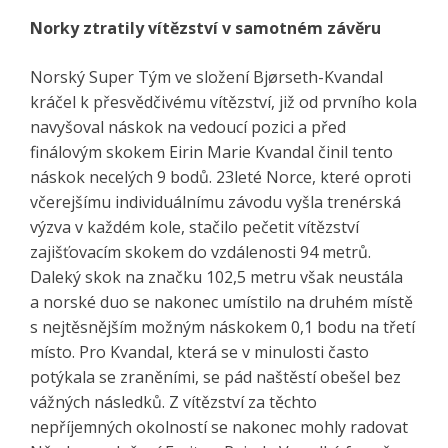
Norky ztratily vítězství v samotném závěru
Norský Super Tým ve složení Bjørseth-Kvandal
kráčel k přesvědčivému vítězství, již od prvního kola
navyšoval náskok na vedoucí pozici a před
finálovým skokem Eirin Marie Kvandal činil tento
náskok necelých 9 bodů. 23leté Norce, které oproti
včerejšímu individuálnímu závodu vyšla trenérská
výzva v každém kole, stačilo pečetit vítězství
zajišťovacím skokem do vzdálenosti 94 metrů.
Daleký skok na značku 102,5 metru však neustála
a norské duo se nakonec umístilo na druhém místě
s nejtěsnějším možným náskokem 0,1 bodu na třetí
místo. Pro Kvandal, která se v minulosti často
potýkala se zraněními, se pád naštěstí obešel bez
vážných následků. Z vítězství za těchto
nepříjemných okolností se nakonec mohly radovat