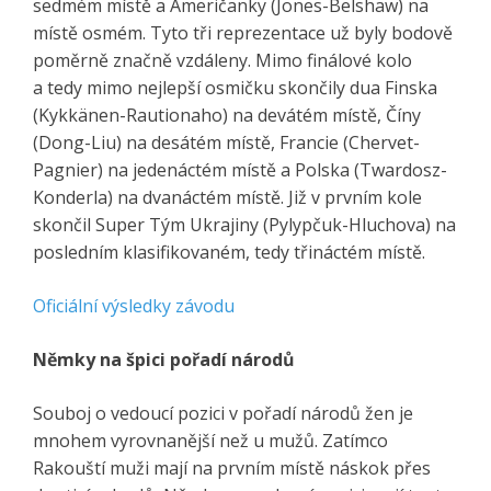
sedmém místě a Američanky (Jones-Belshaw) na
místě osmém. Tyto tři reprezentace už byly bodově
poměrně značně vzdáleny. Mimo finálové kolo
a tedy mimo nejlepší osmičku skončily dua Finska
(Kykkänen-Rautionaho) na devátém místě, Číny
(Dong-Liu) na desátém místě, Francie (Chervet-
Pagnier) na jedenáctém místě a Polska (Twardosz-
Konderla) na dvanáctém místě. Již v prvním kole
skončil Super Tým Ukrajiny (Pylypčuk-Hluchova) na
posledním klasifikovaném, tedy třináctém místě.
Oficiální výsledky závodu
Němky na špici pořadí národů
Souboj o vedoucí pozici v pořadí národů žen je
mnohem vyrovnanější než u mužů. Zatímco
Rakouští muži mají na prvním místě náskok přes