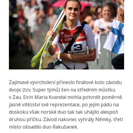
Zajímavé vyvrcholení přineslo finálové kolo závodu
dvojic (tzv. Super týmů) žen na středním můstku
v Zau. Eirin Maria Kvandal mohla potvrdit poměrně
jasné vítězství své reprezentace, po jejím pádu na
doskoku však norské duo tak tak uhájilo alespoň
druhou příčku. Závod nakonec vyhrály Němky, třetí
místo obsadilo duo Rakušanek.