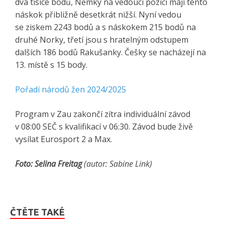
dva tisíce bodů, Němky na vedoucí pozici mají tento
náskok přibližně desetkrát nižší. Nyní vedou
se ziskem 2243 bodů a s náskokem 215 bodů na
druhé Norky, třetí jsou s hratelným odstupem
dalších 186 bodů Rakušanky. Češky se nacházejí na
13. místě s 15 body.
Pořadí národů žen 2024/2025
Program v Zau zakončí zítra individuální závod
v 08:00 SEČ s kvalifikací v 06:30. Závod bude živě
vysílat Eurosport 2 a Max.
Foto: Selina Freitag
(autor: Sabine Link)
ČTĚTE TAKÉ