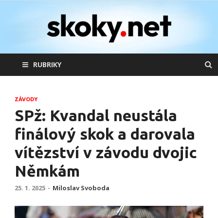
skoky.net
skoky na lyžích
RUBRIKY
ZÁVODY
SPž: Kvandal neustála
finálový skok a darovala
vítězství v závodu dvojic
Němkám
25. 1. 2025
-
Miloslav Svoboda