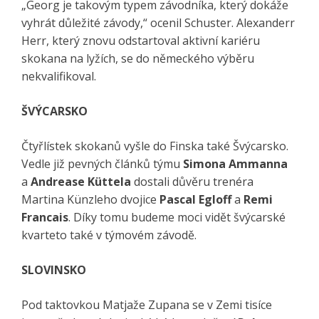
„Georg je takovým typem závodníka, který dokáže
vyhrát důležité závody,“ ocenil Schuster. Alexanderr
Herr, který znovu odstartoval aktivní kariéru
skokana na lyžích, se do německého výběru
nekvalifikoval.
ŠVÝCARSKO
Čtyřlístek skokanů vyšle do Finska také Švýcarsko.
Vedle již pevných článků týmu
Simona Ammanna
a
Andrease Küttela
dostali důvěru trenéra
Martina Künzleho dvojice
Pascal Egloff
a
Remi
Francais
. Díky tomu budeme moci vidět švýcarské
kvarteto také v týmovém závodě.
SLOVINSKO
Pod taktovkou Matjaže Zupana se v Zemi tisíce