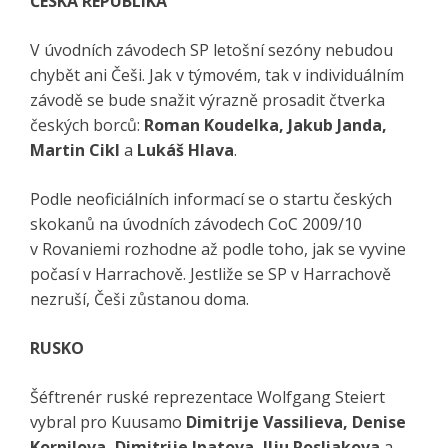
ČESKÁ REPUBLIKA
V úvodních závodech SP letošní sezóny nebudou
chybět ani Češi. Jak v týmovém, tak v individuálním
závodě se bude snažit výrazně prosadit čtverka
českých borců:
Roman Koudelka, Jakub Janda,
Martin Cikl
a
Lukáš Hlava
.
Podle neoficiálních informací se o startu českých
skokanů na úvodních závodech CoC 2009/10
v Rovaniemi rozhodne až podle toho, jak se vyvine
počasí v Harrachově. Jestliže se SP v Harrachově
nezruší, Češi zůstanou doma.
RUSKO
Šéftrenér ruské reprezentace Wolfgang Steiert
vybral pro Kuusamo
Dimitrije Vassilieva, Denise
Kornilova, Dimitrije Ipatova, Ilju Rosliakova
a