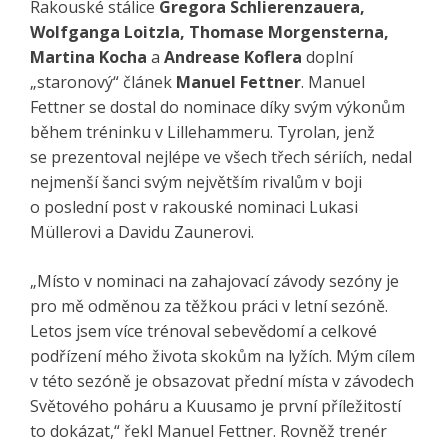
Rakouské stálice
Gregora Schlierenzauera,
Wolfganga Loitzla, Thomase Morgensterna,
Martina Kocha
a
Andrease Koflera
doplní
„staronový“ článek
Manuel Fettner
. Manuel
Fettner se dostal do nominace díky svým výkonům
během tréninku v Lillehammeru. Tyrolan, jenž
se prezentoval nejlépe ve všech třech sériích, nedal
nejmenší šanci svým největším rivalům v boji
o poslední post v rakouské nominaci Lukasi
Müllerovi a Davidu Zaunerovi.
„Místo v nominaci na zahajovací závody sezóny je
pro mě odměnou za těžkou práci v letní sezóně.
Letos jsem více trénoval sebevědomí a celkové
podřízení mého života skokům na lyžích. Mým cílem
v této sezóně je obsazovat přední místa v závodech
Světového poháru a Kuusamo je první příležitostí
to dokázat,“ řekl Manuel Fettner. Rovněž trenér