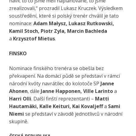
navíc to co jsme měli naplánované, to jsme
zrealizovali,“ prozradil Lukasz Kruczek. Výsledkem
soustředění, které si polský trenér chválil je tato
nominace:
Adam Małysz, Lukasz Rutkowski,
Kamil Stoch, Piotr Zyla, Marcin Bachleda
a
Krzysztof Mietus
.
FINSKO
Nominace finského trenéra se obešla bez
překvapení. Na domácí půdě se představí v rámci
národní kvóty navrátilec do kolotoče SP
Janne
Ahonen
, dále
Janne Happonen, Ville Larinto
a
Harri Olli
. Další finští reprezentanti –
Matti
Hautamäki, Kalle Keituri, Kai Kovaljeff
a
Sami
Niemi
se představí v závodě jednotlivců v národní
skupině.