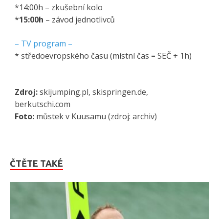
*14:00h – zkušební kolo
*
15:00h
– závod jednotlivců
– TV program –
* středoevropského času (místní čas = SEČ + 1h)
Zdroj:
skijumping.pl, skispringen.de,
berkutschi.com
Foto:
můstek v Kuusamu (zdroj: archiv)
ČTĚTE TAKÉ