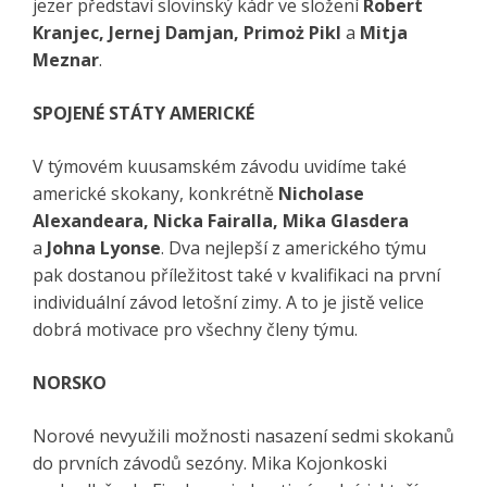
jezer představí slovinský kádr ve složení
Robert
Kranjec, Jernej Damjan, Primoż Pikl
a
Mitja
Meznar
.
SPOJENÉ STÁTY AMERICKÉ
V týmovém kuusamském závodu uvidíme také
americké skokany, konkrétně
Nicholase
Alexandeara, Nicka Fairalla, Mika Glasdera
a
Johna Lyonse
. Dva nejlepší z amerického týmu
pak dostanou příležitost také v kvalifikaci na první
individuální závod letošní zimy. A to je jistě velice
dobrá motivace pro všechny členy týmu.
NORSKO
Norové nevyužili možnosti nasazení sedmi skokanů
do prvních závodů sezóny. Mika Kojonkoski