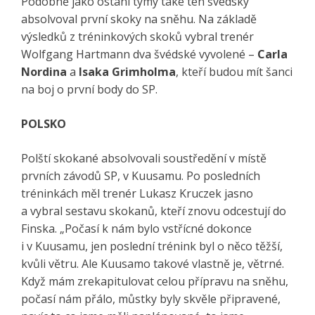
Podobně jako ostaní týmy také ten švédský
absolvoval první skoky na sněhu. Na základě
výsledků z tréninkových skoků vybral trenér
Wolfgang Hartmann dva švédské vyvolené –
Carla
Nordina
a
Isaka Grimholma
, kteří budou mít šanci
na boj o první body do SP.
POLSKO
Polští skokané absolvovali soustředění v místě
prvních závodů SP, v Kuusamu. Po posledních
tréninkách měl trenér Lukasz Kruczek jasno
a vybral sestavu skokanů, kteří znovu odcestují do
Finska. „Počasí k nám bylo vstřícné dokonce
i v Kuusamu, jen poslední trénink byl o něco těžší,
kvůli větru. Ale Kuusamo takové vlastně je, větrné.
Když mám zrekapitulovat celou přípravu na sněhu,
počasí nám přálo, můstky byly skvěle připravené,