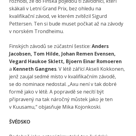
rozhodl, že do Finska pojedou ti závodníci, kteří
skákali v Letní Grand Prix, bez ohledu na
kvalifikační závod, ve kterém zvítězil Sigurd
Pettersen. Ten si bude muset počkat až na závody
v norském Trondheimu.
Finských závodů se zúčastní šestice:
Anders
Jacobsen, Tom Hilde, Johan Remen Evensen,
Vegard Haukoe Sklett, Bjoern Einar Romoeren
a
Kenneth Gangnes
. V létě zářící Akseli Kokkonen,
jenž zaujal sedmé místo v kvalifikačním závodě,
se do nominace nedostal. „Axu není v tak dobré
formě jako v létě. A popravdě se necítí být
připravený na tak náročný můstek jako je ten
v Kuusamu,“ objasňuje Mika Kojonkoski.
ŠVÉDSKO