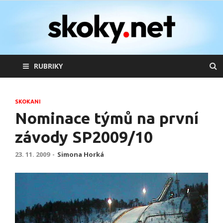
skoky.net
skoky na lyžích
RUBRIKY
SKOKANI
Nominace týmů na první
závody SP2009/10
23. 11. 2009
-
Simona Horká