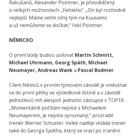
Rakušanů, Alexander Pointner, je přesvědčený
o velkých možnostech ,,Fettieho“. „On byl rozhodně
nejlepší. Máme velmi silný tým na Kuusamo
a už nemůžeme se dočkat,“ řekl Pointner.
NĚMECKO
O první body budou usilovat
Martin Schmitt,
Michael Uhrmann, Georg Späth, Michael
Neumayer, Andreas Wank
a
Pascal Bodmer
.
Cílem Němců v prvním týmovém závodě je vměstnat
se do první pětky ve výsledkové listině a v závodě
jednotlivců mít alespoň jednoho zástupce v TOP10.
„Momentálně počítám nejvíce s Michaelem
Neumayerem, je nejvíce vyrovnaný,“ prozradil
trenér Werner Schuster. Velké naděje vkládá trenér
také do Georga Spätha, který se vrací po zranění.